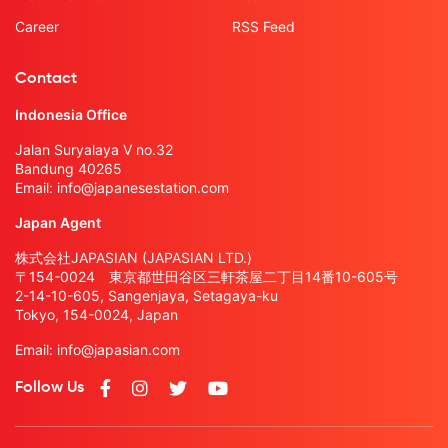
Career
RSS Feed
Contact
Indonesia Office
Jalan Suryalaya V no.32
Bandung 40265
Email:
info@japanesestation.com
Japan Agent
株式会社JAPASIAN (JAPASIAN LTD.)
〒154-0024 東京都世田谷区三軒茶屋二丁目14番10-605号
2-14-10-605, Sangenjaya, Setagaya-ku
Tokyo, 154-0024, Japan
Email:
info@japasian.com
Follow Us