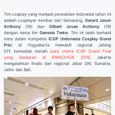
Tim
cosplay
yang menjadi perwakilan Indonesia tahun ini
adalah
cosplayer
kembar dari Semarang,
Gerard Jason
Anthony
(19) dan
Gilbert Jovan Anthony
(19)
dengan nama tim
Genesis Twins
. Tim ini telah berhasil
lolos dalam kompetisi
ICGP
(
Indonesia Cosplay Grand
Prix
) di Yogyakarta mewakili regional Jateng
DIY, kemudian meraih
juara utama ICGP Grand Final
yang diadakan di ENNICHISAI 2019
, Jakarta
mengalahkan finalis dari regional Jabar DKI, Sumatra,
Jatim dan Bali.