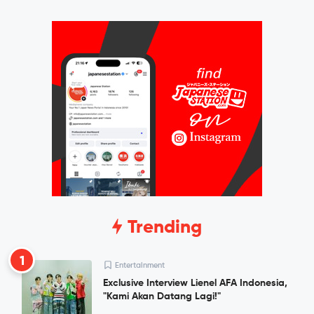
Trending
1
Entertainment
Exclusive Interview Lienel AFA Indonesia,
"Kami Akan Datang Lagi!"