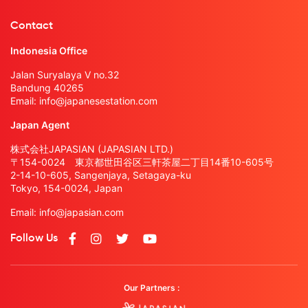
Contact
Indonesia Office
Jalan Suryalaya V no.32
Bandung 40265
Email:
info@japanesestation.com
Japan Agent
株式会社JAPASIAN (JAPASIAN LTD.)
〒154-0024 東京都世田谷区三軒茶屋二丁目14番10-605号
2-14-10-605, Sangenjaya, Setagaya-ku
Tokyo, 154-0024, Japan
Email:
info@japasian.com
Follow Us
Our Partners :