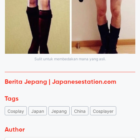
Sulit untuk membedakan mana yang asli.
Berita Jepang | Japanesestation.com
Tags
Cosplay
Japan
Jepang
China
Cosplayer
Author