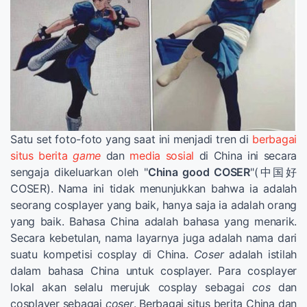
Satu set foto-foto yang saat ini menjadi tren di
berbagai
situs
berita
game
dan
media sosial
di China ini secara
sengaja dikeluarkan oleh "
China good COSER
"(中国好
COSER). Nama ini tidak menunjukkan bahwa ia adalah
seorang cosplayer yang baik, hanya saja ia adalah orang
yang baik. Bahasa China adalah bahasa yang menarik.
Secara kebetulan, nama layarnya juga adalah nama dari
suatu kompetisi cosplay di China.
Coser
adalah istilah
dalam bahasa China untuk cosplayer. Para cosplayer
lokal akan selalu merujuk cosplay sebagai
cos
dan
cosplayer sebagai
coser
. Berbagai situs berita China dan