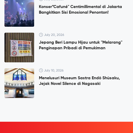
Konser”Cafuné" Centimillimental di Jakarta
Bangkitkan Sisi Emosional Penonton!
July 20, 2026
Jepang Beri Lampu Hijau untuk "Melarang"
Penginapan Pribadi di Pemukiman
July 10, 2026
Menelusuri Museum Sastra Endō Shūsaku,
Jejak Novel Silence di Nagasaki