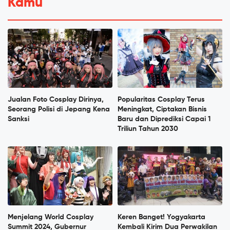
Kamu
Jualan Foto Cosplay Dirinya,
Popularitas Cosplay Terus
Seorang Polisi di Jepang Kena
Meningkat, Ciptakan Bisnis
Sanksi
Baru dan Diprediksi Capai 1
Triliun Tahun 2030
Menjelang World Cosplay
Keren Banget! Yogyakarta
Summit 2024, Gubernur
Kembali Kirim Dua Perwakilan