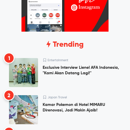
Trending
1
Entertainment
Exclusive Interview Lienel AFA Indonesia,
"Kami Akan Datang Lagi!"
2
Japan Travel
Kamar Pokemon di Hotel MIMARU
Direnovasi, Jadi Makin Ajaib!