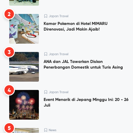
2
Japan Travel
Kamar Pokemon di Hotel MIMARU
Direnovasi, Jadi Makin Ajaib!
3
Japan Travel
ANA dan JAL Tawarkan Diskon
Penerbangan Domestik untuk Turis Asing
4
Japan Travel
Event Menarik di Jepang Minggu Ini: 20 - 26
Juli
5
News