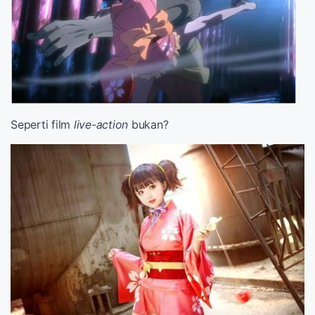
Seperti film
live-action
bukan?