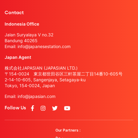
Contact
Indonesia Office
Jalan Suryalaya V no.32
Bandung 40265
Email:
info@japanesestation.com
Japan Agent
株式会社JAPASIAN (JAPASIAN LTD.)
〒154-0024 東京都世田谷区三軒茶屋二丁目14番10-605号
2-14-10-605, Sangenjaya, Setagaya-ku
Tokyo, 154-0024, Japan
Email:
info@japasian.com
Follow Us
Our Partners :