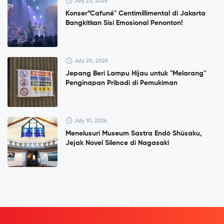
July 23, 2026
Konser”Cafuné" Centimillimental di Jakarta
Bangkitkan Sisi Emosional Penonton!
July 20, 2026
Jepang Beri Lampu Hijau untuk "Melarang"
Penginapan Pribadi di Pemukiman
July 10, 2026
Menelusuri Museum Sastra Endō Shūsaku,
Jejak Novel Silence di Nagasaki