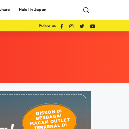
ulture
Halal in Japan
Follow us