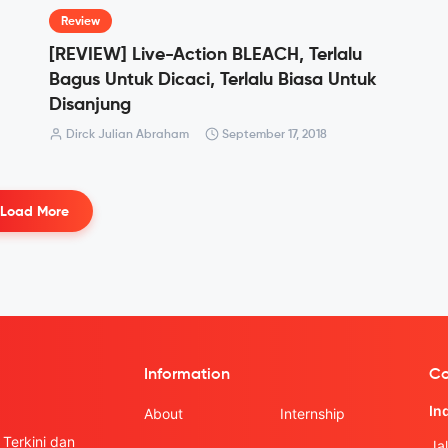
Review
[REVIEW] Live-Action BLEACH, Terlalu
Bagus Untuk Dicaci, Terlalu Biasa Untuk
Disanjung
Dirck Julian Abraham
September 17, 2018
Load More
Information
Co
In
About
Internship
Terkini dan
Ja