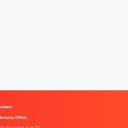
ntact
donesia Office
lan Suryalaya V no.32