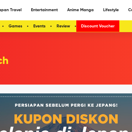
apan Travel
Entertainment
Anime Manga
Lifestyle
C
Games
Events
Review
Discount Voucher
ch