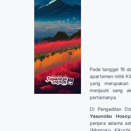
Pada tanggal 19 da
apartemen milik Ki
yang merupakan 
menjauhi sang ak
pertamanya.
Di Pengadilan Di
Yasunobu Hosoy
penjara selama sa
(Momoko Kikuchi)