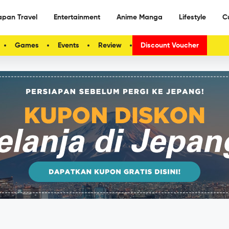
apan Travel
Entertainment
Anime Manga
Lifestyle
C
Games
Events
Review
Discount Voucher