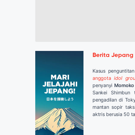
Berita Jepang
Kasus penguntitan
anggota
idol gro
penyanyi
Momoko 
Sankei Shimbun 
pengadilan di To
mantan sopir tak
aktris berusia 50 t