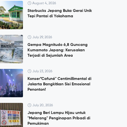
August 4, 2026
Starbucks Jepang Buka Gerai Unik
Tepi Pantai di Yokohama
July 29, 2026
Gempa Magnitudo 6,8 Guncang
Kumamoto Jepang: Kerusakan
Terjadi di Sejumlah Area
July 23, 2026
Konser”Cafuné" Centimillimental di
Jakarta Bangkitkan Sisi Emosional
Penonton!
July 20, 2026
Jepang Beri Lampu Hijau untuk
"Melarang" Penginapan Pribadi di
Pemukiman