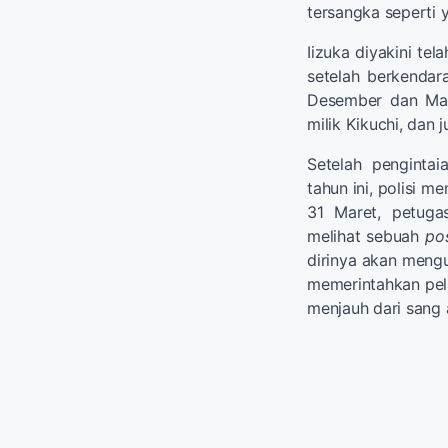
tersangka seperti y
Iizuka diyakini t
setelah berkendar
Desember dan Mare
milik Kikuchi, dan
Setelah pengintai
tahun ini, polisi 
31 Maret, petuga
melihat sebuah
po
dirinya akan meng
memerintahkan pe
menjauh dari sang a