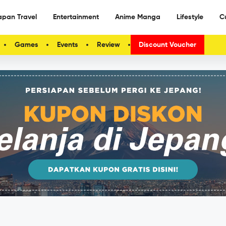
apan Travel
Entertainment
Anime Manga
Lifestyle
C
Games
Events
Review
Discount Voucher