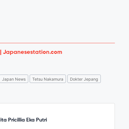
 | Japanesestation.com
Japan News
Tetsu Nakamura
Dokter Jepang
ta Pricillia Eka Putri