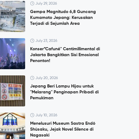
July 29, 2026
Gempa Magnitudo 6,8 Guncang
Kumamoto Jepang: Kerusakan
Terjadi di Sejumlah Area
July 23, 2026
Konser”Cafuné" Centimillimental di
Jakarta Bangkitkan Sisi Emosional
Penonton!
July 20, 2026
Jepang Beri Lampu Hijau untuk
"Melarang" Penginapan Pribadi di
Pemukiman
July 10, 2026
Menelusuri Museum Sastra Endō
Shūsaku, Jejak Novel Silence di
Nagasaki