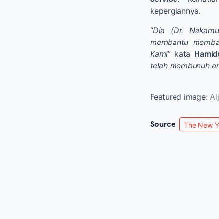
kepergiannya.
“
Dia (Dr. Nakamu
membantu membang
Kami
” kata
Hamid
telah membunuh an
Featured image:
Al
Source
The New Y