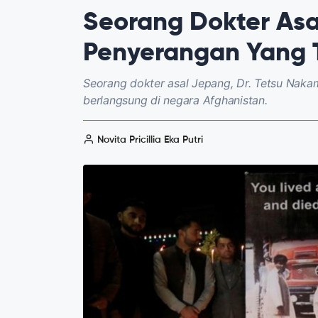
Seorang Dokter As
Penyerangan Yang T
Seorang dokter asal Jepang, Dr. Tetsu Naka
berlangsung di negara Afghanistan.
Novita Pricillia Eka Putri