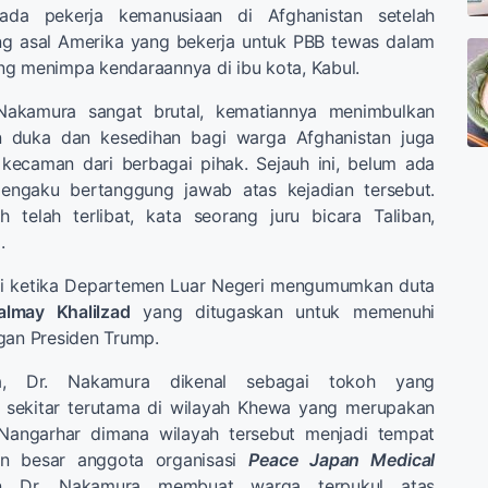
ada pekerja kemanusiaan di Afghanistan setelah
g asal Amerika yang bekerja untuk PBB tewas dalam
ng menimpa kendaraannya di ibu kota, Kabul.
akamura sangat brutal, kematiannya menimbulkan
 duka dan kesedihan bagi warga Afghanistan juga
ecaman dari berbagai pihak. Sejauh ini, belum ada
ngaku bertanggung jawab atas kejadian tersebut.
 telah terlibat, kata seorang juru bicara Taliban,
d
.
adi ketika Departemen Luar Negeri mengumumkan duta
almay Khalilzad
yang ditugaskan untuk memenuhi
gan Presiden Trump.
a, Dr. Nakamura dikenal sebagai tokoh yang
i sekitar terutama di wilayah Khewa yang merupakan
 Nangarhar dimana wilayah tersebut menjadi tempat
n besar anggota organisasi
Peace Japan Medical
an Dr. Nakamura membuat warga terpukul atas