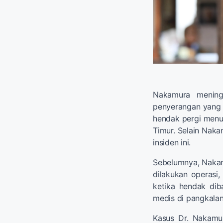
Nakamura mening
penyerangan yang d
hendak pergi menuj
Timur. Selain Naka
insiden ini.
Sebelumnya, Nakam
dilakukan operas
ketika hendak dib
medis di pangkalan
Kasus Dr. Nakamu