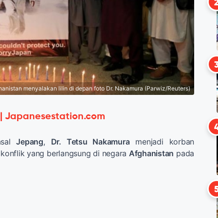
anistan menyalakan lilin di depan foto Dr. Nakamura (Parwiz/Reuters)
 | Japanesestation.com
asal
Jepang
,
Dr. Tetsu Nakamura
menjadi korban
konflik yang berlangsung di negara
Afghanistan
pada