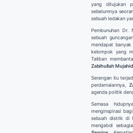
yang ditujukan p
sebelumnya seoran
sebuah ledakan ya
Pembunuhan Dr. N
sebuah guncangan
mendapat banyak k
kelompok yang me
Taliban membantah
Zabihullah Mujahi
Serangan itu terj
perdamaiannya,
Z
agenda politik den
Semasa hidupny
menginspirasi bag
sebuah distrik di
mengabdi sebagia
Service
. Kemati