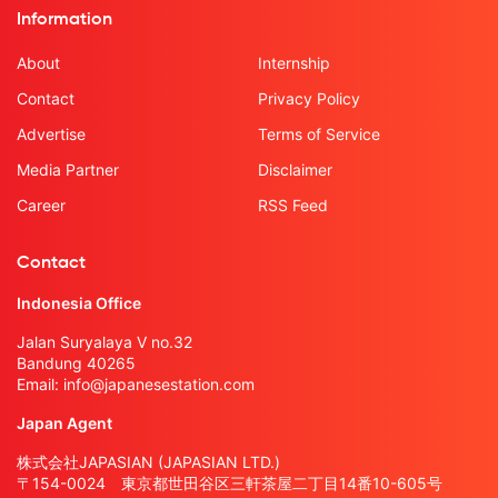
Information
About
Internship
Contact
Privacy Policy
Advertise
Terms of Service
Media Partner
Disclaimer
Career
RSS Feed
Contact
Indonesia Office
Jalan Suryalaya V no.32
Bandung 40265
Email:
info@japanesestation.com
Japan Agent
株式会社JAPASIAN (JAPASIAN LTD.)
〒154-0024 東京都世田谷区三軒茶屋二丁目14番10-605号