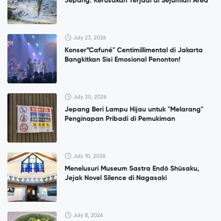
Jepang: Kerusakan Terjadi di Sejumlah Area
July 23, 2026
Konser”Cafuné" Centimillimental di Jakarta
Bangkitkan Sisi Emosional Penonton!
July 20, 2026
Jepang Beri Lampu Hijau untuk "Melarang"
Penginapan Pribadi di Pemukiman
July 10, 2026
Menelusuri Museum Sastra Endō Shūsaku,
Jejak Novel Silence di Nagasaki
July 8, 2026