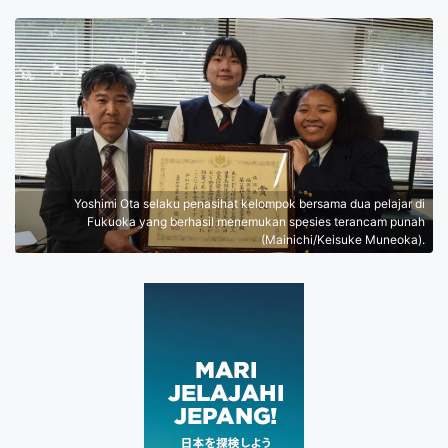
Yoshimi Ota selaku penasihat kelompok bersama dua pelajar di
Fukuoka yang berhasil menemukan spesies terancam punah
(Mainichi/Keisuke Muneoka).