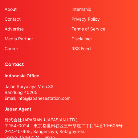
About
Internship
Contact
Privacy Policy
Advertise
Terms of Service
Media Partner
Disclaimer
Career
RSS Feed
Contact
Indonesia Office
Jalan Suryalaya V no.32
Bandung 40265
Email:
info@japanesestation.com
Japan Agent
株式会社JAPASIAN (JAPASIAN LTD.)
〒154-0024 東京都世田谷区三軒茶屋二丁目14番10-605号
2-14-10-605, Sangenjaya, Setagaya-ku
Tokyo, 154-0024, Japan