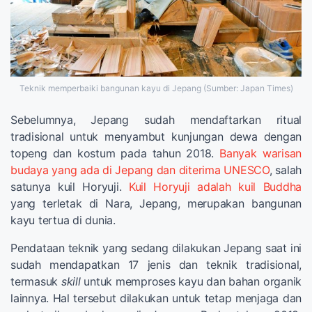
Teknik memperbaiki bangunan kayu di Jepang (Sumber: Japan Times)
Sebelumnya, Jepang sudah mendaftarkan ritual
tradisional untuk menyambut kunjungan dewa dengan
topeng dan kostum pada tahun 2018.
Banyak warisan
budaya yang ada di Jepang dan diterima UNESCO
, salah
satunya kuil Horyuji.
Kuil Horyuji adalah kuil Buddha
yang terletak di Nara, Jepang, merupakan bangunan
kayu tertua di dunia.
Pendataan teknik yang sedang dilakukan Jepang saat ini
sudah mendapatkan 17 jenis dan teknik tradisional,
termasuk
skill
untuk memproses kayu dan bahan organik
lainnya. Hal tersebut dilakukan untuk tetap menjaga dan