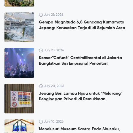
July 29, 2026
Gempa Magnitudo 6,8 Guncang Kumamoto
Jepang: Kerusakan Terjadi di Sejumlah Area
July 23, 2026
Konser”Cafuné" Centimillimental di Jakarta
Bangkitkan Sisi Emosional Penonton!
July 20, 2026
Jepang Beri Lampu Hijau untuk "Melarang"
Penginapan Pribadi di Pemukiman
July 10, 2026
Menelusuri Museum Sastra Endō Shūsaku,