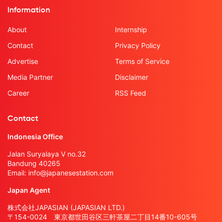
Information
About
Internship
Contact
Privacy Policy
Advertise
Terms of Service
Media Partner
Disclaimer
Career
RSS Feed
Contact
Indonesia Office
Jalan Suryalaya V no.32
Bandung 40265
Email:
info@japanesestation.com
Japan Agent
株式会社JAPASIAN (JAPASIAN LTD.)
〒154-0024 東京都世田谷区三軒茶屋二丁目14番10-605号