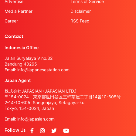
Advertise
Terms of Service
Media Partner
Disclaimer
Career
RSS Feed
Contact
Indonesia Office
Jalan Suryalaya V no.32
Bandung 40265
Email:
info@japanesestation.com
Japan Agent
株式会社JAPASIAN (JAPASIAN LTD.)
〒154-0024 東京都世田谷区三軒茶屋二丁目14番10-605号
2-14-10-605, Sangenjaya, Setagaya-ku
Tokyo, 154-0024, Japan
Email:
info@japasian.com
Follow Us