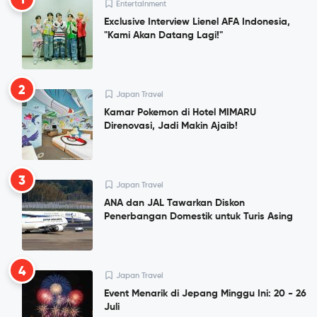
1
Entertainment
Exclusive Interview Lienel AFA Indonesia,
"Kami Akan Datang Lagi!"
2
Japan Travel
Kamar Pokemon di Hotel MIMARU
Direnovasi, Jadi Makin Ajaib!
3
Japan Travel
ANA dan JAL Tawarkan Diskon
Penerbangan Domestik untuk Turis Asing
4
Japan Travel
Event Menarik di Jepang Minggu Ini: 20 - 26
Juli