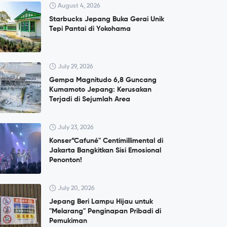
August 4, 2026
Starbucks Jepang Buka Gerai Unik
Tepi Pantai di Yokohama
July 29, 2026
Gempa Magnitudo 6,8 Guncang
Kumamoto Jepang: Kerusakan
Terjadi di Sejumlah Area
July 23, 2026
Konser”Cafuné" Centimillimental di
Jakarta Bangkitkan Sisi Emosional
Penonton!
July 20, 2026
Jepang Beri Lampu Hijau untuk
"Melarang" Penginapan Pribadi di
Pemukiman