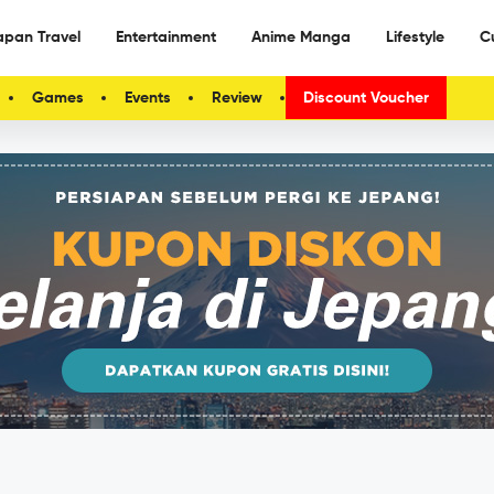
apan Travel
Entertainment
Anime Manga
Lifestyle
C
Games
Events
Review
Discount Voucher