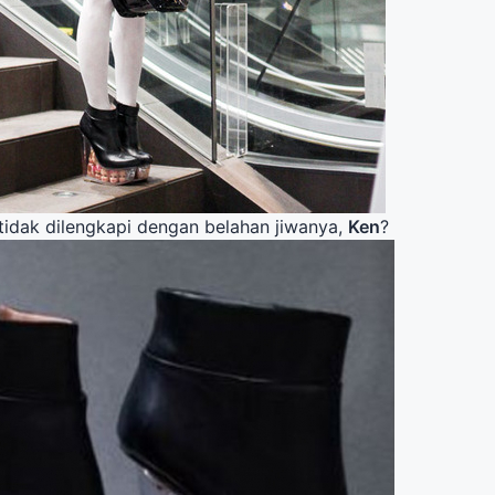
 tidak dilengkapi dengan belahan jiwanya,
Ken
?