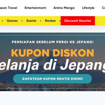
apan Travel
Entertainment
Anime Manga
Lifestyle
C
Games
Events
Review
Discount Voucher