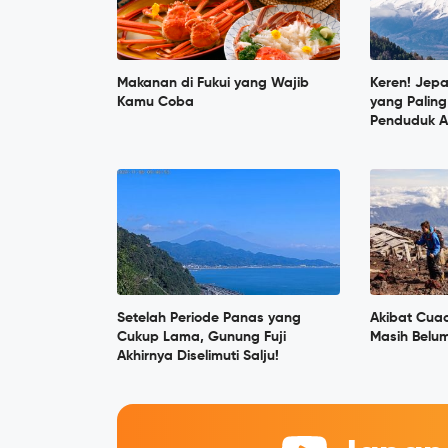
Makanan di Fukui yang Wajib
Keren! Jep
Kamu Coba
yang Paling
Penduduk A
Setelah Periode Panas yang
Akibat Cua
Cukup Lama, Gunung Fuji
Masih Belum
Akhirnya Diselimuti Salju!