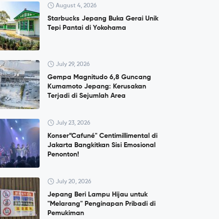
August 4, 2026
Starbucks Jepang Buka Gerai Unik
Tepi Pantai di Yokohama
July 29, 2026
Gempa Magnitudo 6,8 Guncang
Kumamoto Jepang: Kerusakan
Terjadi di Sejumlah Area
July 23, 2026
Konser”Cafuné" Centimillimental di
Jakarta Bangkitkan Sisi Emosional
Penonton!
July 20, 2026
Jepang Beri Lampu Hijau untuk
"Melarang" Penginapan Pribadi di
Pemukiman