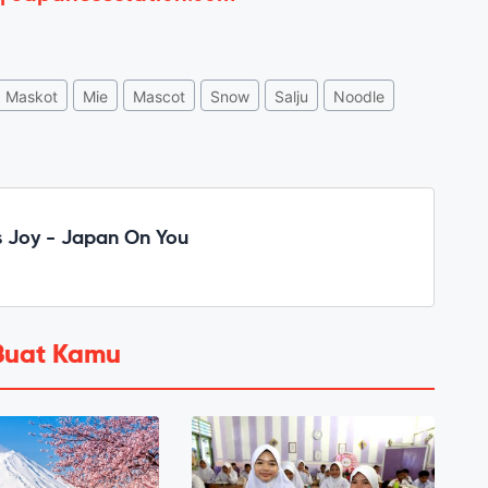
Maskot
Mie
Mascot
Snow
Salju
Noodle
 Joy - Japan On You
Buat Kamu