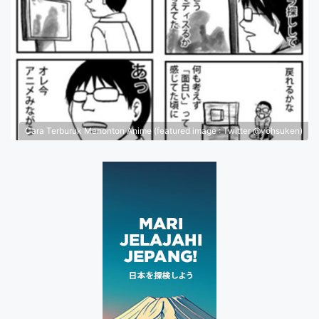
Cara Terburuk Menonton Anime (featured image : Twitter @yohsuken)