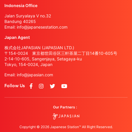
Indonesia Office
Jalan Suryalaya V no.32
Bandung 40265
Email:
info@japanesestation.com
Japan Agent
株式会社JAPASIAN (JAPASIAN LTD.)
〒154-0024 東京都世田谷区三軒茶屋二丁目14番10-605号
2-14-10-605, Sangenjaya, Setagaya-ku
Tokyo, 154-0024, Japan
Email:
info@japasian.com
Follow Us
Our Partners :
Copyright © 2026 Japanese Station™ All Right Reserved.