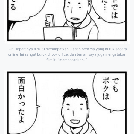
“Oh, sepertinya film itu mendapatkan ulasan pemirsa yang buruk secara
online. Ini sangat buruk di box office, dan teman saya juga mengatakan
film itu 'membosankan. ’”