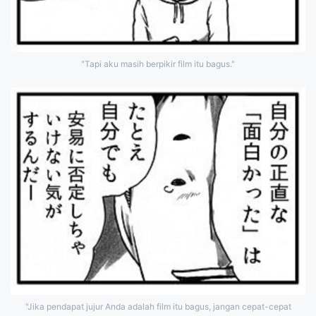
"Tapi aku masih berpikir film itu bagus."
"Jika pendapat jujur Anda adalah film itu bagus, jangan cepat-cepat