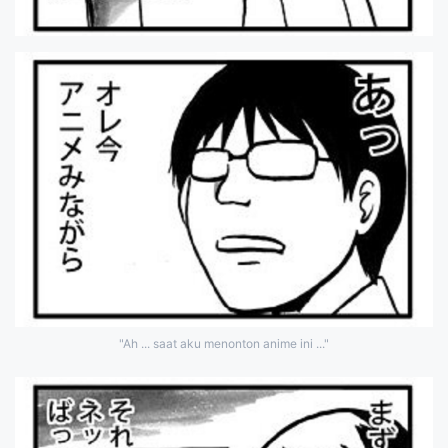
"Ah ... saat aku menonton anime ini ..."