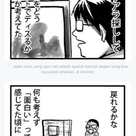
“... sejak awal, yang saya cari adalah apakah banyak bagian yang bisa
saya jelek-jelekkan di Internet.”