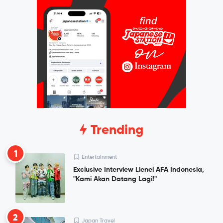
Trending
1
Entertainment
Exclusive Interview Lienel AFA Indonesia,
"Kami Akan Datang Lagi!"
2
Japan Travel