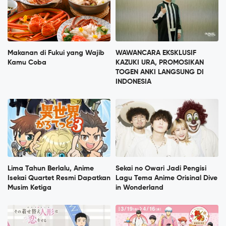
Makanan di Fukui yang Wajib
WAWANCARA EKSKLUSIF
Kamu Coba
KAZUKI URA, PROMOSIKAN
TOGEN ANKI LANGSUNG DI
INDONESIA
Lima Tahun Berlalu, Anime
Sekai no Owari Jadi Pengisi
Isekai Quartet Resmi Dapatkan
Lagu Tema Anime Orisinal Dive
Musim Ketiga
in Wonderland