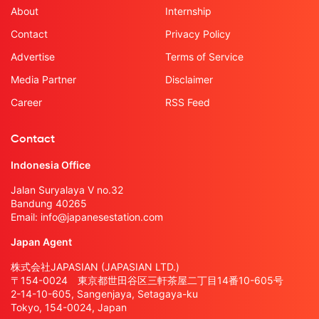
About
Internship
Contact
Privacy Policy
Advertise
Terms of Service
Media Partner
Disclaimer
Career
RSS Feed
Contact
Indonesia Office
Jalan Suryalaya V no.32
Bandung 40265
Email:
info@japanesestation.com
Japan Agent
株式会社JAPASIAN (JAPASIAN LTD.)
〒154-0024 東京都世田谷区三軒茶屋二丁目14番10-605号
2-14-10-605, Sangenjaya, Setagaya-ku
Tokyo, 154-0024, Japan