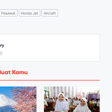
Pesawat
Honda Jet
Aircraft
ry
Buat Kamu