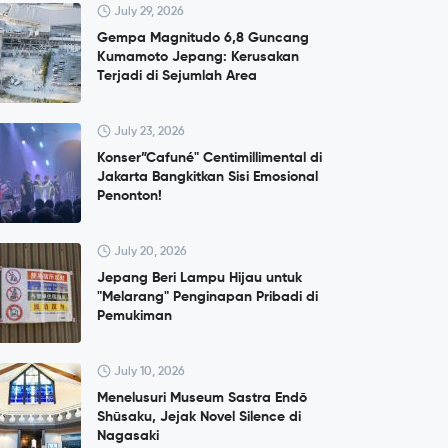
July 29, 2026
Gempa Magnitudo 6,8 Guncang
Kumamoto Jepang: Kerusakan
Terjadi di Sejumlah Area
July 23, 2026
Konser”Cafuné" Centimillimental di
Jakarta Bangkitkan Sisi Emosional
Penonton!
July 20, 2026
Jepang Beri Lampu Hijau untuk
"Melarang" Penginapan Pribadi di
Pemukiman
July 10, 2026
Menelusuri Museum Sastra Endō
Shūsaku, Jejak Novel Silence di
Nagasaki