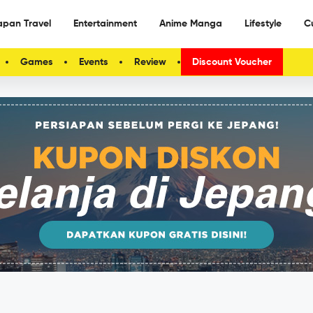
apan Travel
Entertainment
Anime Manga
Lifestyle
C
Games
Events
Review
Discount Voucher