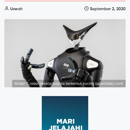
Uswah
September 2, 2020
Model-T, robot pekerja toserba berbentuk kucing (japantoday.com)