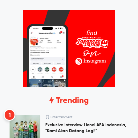
Trending
1
Entertainment
Exclusive Interview Lienel AFA Indonesia,
"Kami Akan Datang Lagi!"