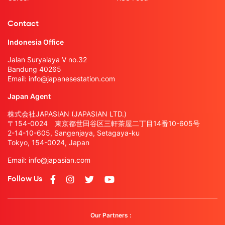
Contact
Indonesia Office
Jalan Suryalaya V no.32
Bandung 40265
Email:
info@japanesestation.com
Japan Agent
株式会社JAPASIAN (JAPASIAN LTD.)
〒154-0024 東京都世田谷区三軒茶屋二丁目14番10-605号
2-14-10-605, Sangenjaya, Setagaya-ku
Tokyo, 154-0024, Japan
Email:
info@japasian.com
Follow Us
Our Partners :