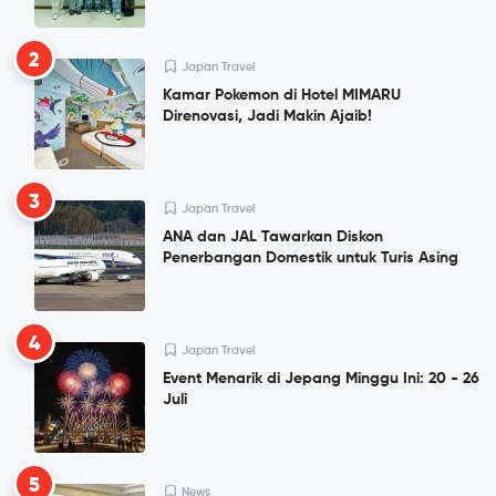
2
Japan Travel
Kamar Pokemon di Hotel MIMARU
Direnovasi, Jadi Makin Ajaib!
3
Japan Travel
ANA dan JAL Tawarkan Diskon
Penerbangan Domestik untuk Turis Asing
4
Japan Travel
Event Menarik di Jepang Minggu Ini: 20 - 26
Juli
5
News