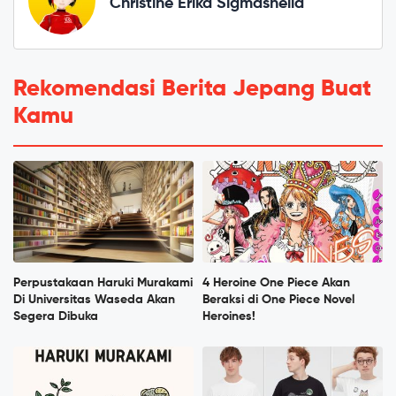
Christine Erika Sigmashella
Rekomendasi Berita Jepang Buat
Kamu
Perpustakaan Haruki Murakami
4 Heroine One Piece Akan
Di Universitas Waseda Akan
Beraksi di One Piece Novel
Segera Dibuka
Heroines!