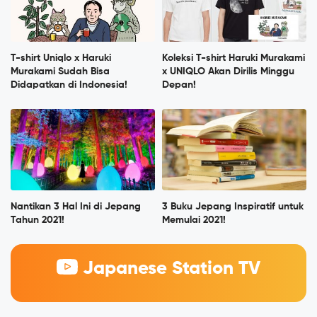
T-shirt Uniqlo x Haruki
Koleksi T-shirt Haruki Murakami
Murakami Sudah Bisa
x UNIQLO Akan Dirilis Minggu
Didapatkan di Indonesia!
Depan!
Nantikan 3 Hal Ini di Jepang
3 Buku Jepang Inspiratif untuk
Tahun 2021!
Memulai 2021!
Japanese Station TV