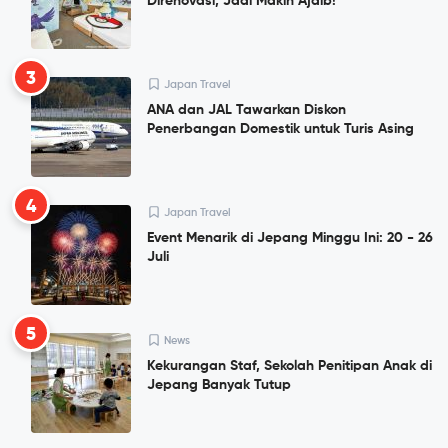
Direnovasi, Jadi Makin Ajaib!
3
Japan Travel
ANA dan JAL Tawarkan Diskon
Penerbangan Domestik untuk Turis Asing
4
Japan Travel
Event Menarik di Jepang Minggu Ini: 20 - 26
Juli
5
News
Kekurangan Staf, Sekolah Penitipan Anak di
Jepang Banyak Tutup