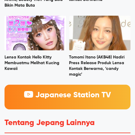
Bikin Mata Buta
Lensa Kontak Hello Kitty
Tomomi Itano (AKB48) Hadiri
Membuatmu Melihat Kucing
Press Release Produk Lensa
Kawaii
Kontak Berwarna, ‘candy
magic’
Japanese Station TV
Tentang Jepang Lainnya