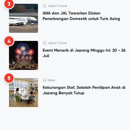
3
Japan Travel
ANA dan JAL Tawarkan Diskon
Penerbangan Domestik untuk Turis Asing
4
Japan Travel
Event Menarik di Jepang Minggu Ini: 20 - 26
Juli
5
News
Kekurangan Staf, Sekolah Penitipan Anak di
Jepang Banyak Tutup