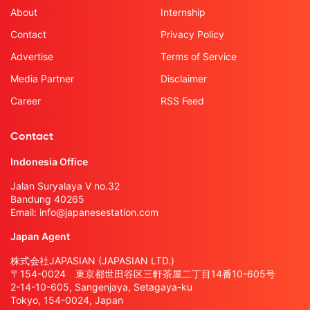
About
Internship
Contact
Privacy Policy
Advertise
Terms of Service
Media Partner
Disclaimer
Career
RSS Feed
Contact
Indonesia Office
Jalan Suryalaya V no.32
Bandung 40265
Email:
info@japanesestation.com
Japan Agent
株式会社JAPASIAN (JAPASIAN LTD.)
〒154-0024 東京都世田谷区三軒茶屋二丁目14番10-605号
2-14-10-605, Sangenjaya, Setagaya-ku
Tokyo, 154-0024, Japan