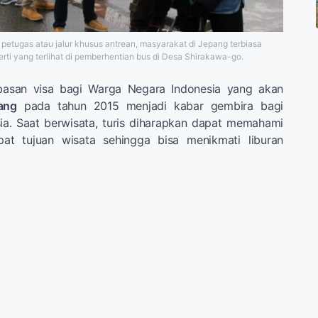
petugas atau jalur khusus antrean, masyarakat di Jepang terbiasa
rti yang terlihat di pemberhentian bus di Desa Shirakawa-go.
san visa bagi Warga Negara Indonesia yang akan
ang
pada tahun 2015 menjadi kabar gembira bagi
ia. Saat berwisata, turis diharapkan dapat memahami
pat tujuan wisata sehingga bisa menikmati liburan