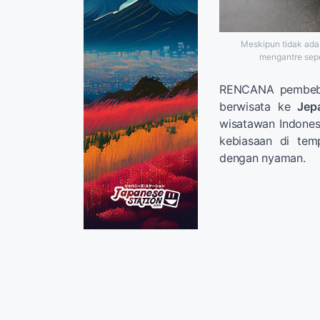
Meskipun tidak ada 
mengantre sepe
RENCANA pembeba
berwisata ke
Jep
wisatawan Indones
kebiasaan di tem
dengan nyaman.