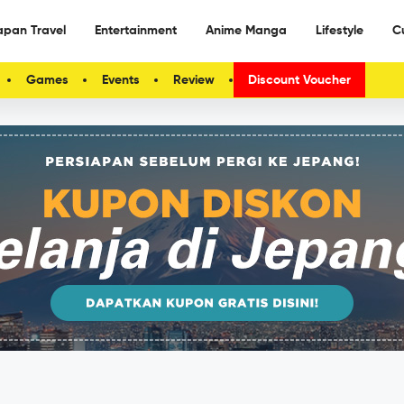
apan Travel
Entertainment
Anime Manga
Lifestyle
C
Games
Events
Review
Discount Voucher