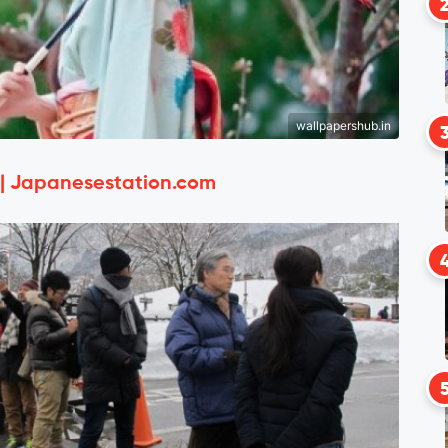
wallpapershub.in
 | Japanesestation.com