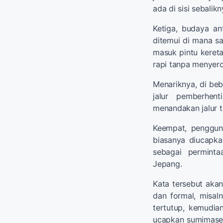
ada di sisi sebalikn
Ketiga, budaya an
ditemui di mana saj
masuk pintu kereta
rapi tanpa menyer
Menariknya, di be
jalur pemberhent
menandakan jalur 
Keempat, penggun
biasanya diucapka
sebagai perminta
Jepang.
Kata tersebut aka
dan formal, misaln
tertutup, kemudian
ucapkan sumimase