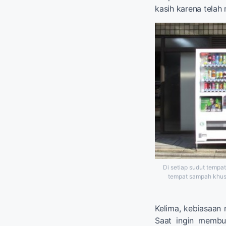
kasih karena tela
Di setiap sudut tempa
tempat sampah khus
Kelima, kebiasaan
Saat ingin membu