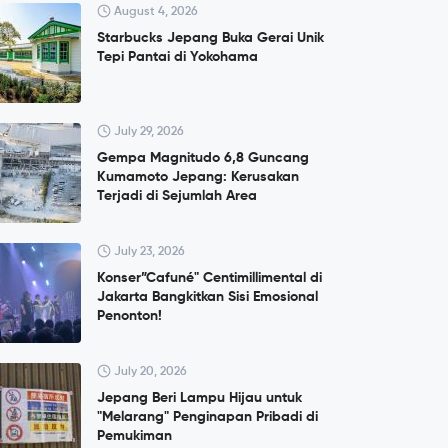
August 4, 2026
Starbucks Jepang Buka Gerai Unik
Tepi Pantai di Yokohama
July 29, 2026
Gempa Magnitudo 6,8 Guncang
Kumamoto Jepang: Kerusakan
Terjadi di Sejumlah Area
July 23, 2026
Konser”Cafuné" Centimillimental di
Jakarta Bangkitkan Sisi Emosional
Penonton!
July 20, 2026
Jepang Beri Lampu Hijau untuk
"Melarang" Penginapan Pribadi di
Pemukiman