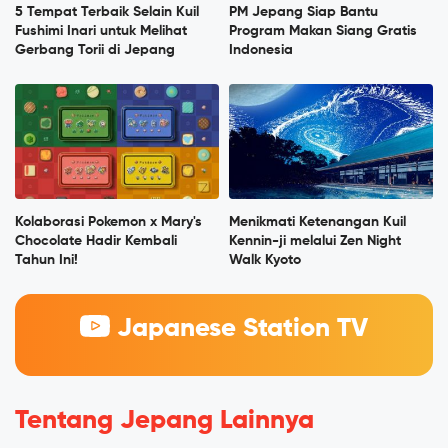
5 Tempat Terbaik Selain Kuil
PM Jepang Siap Bantu
Fushimi Inari untuk Melihat
Program Makan Siang Gratis
Gerbang Torii di Jepang
Indonesia
Kolaborasi Pokemon x Mary's
Menikmati Ketenangan Kuil
Chocolate Hadir Kembali
Kennin-ji melalui Zen Night
Tahun Ini!
Walk Kyoto
Japanese Station TV
Tentang Jepang Lainnya