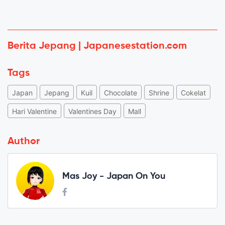
Berita Jepang | Japanesestation.com
Tags
Japan
Jepang
Kuil
Chocolate
Shrine
Cokelat
Hari Valentine
Valentines Day
Mall
Author
Mas Joy - Japan On You