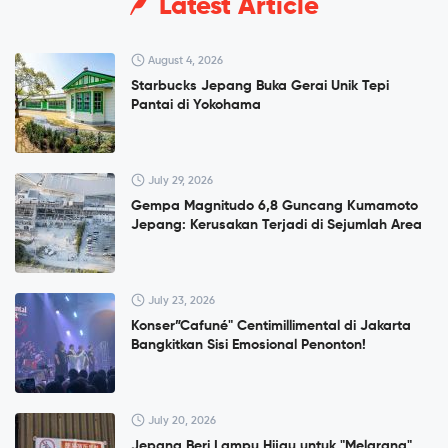
Latest Article
August 4, 2026
Starbucks Jepang Buka Gerai Unik Tepi
Pantai di Yokohama
July 29, 2026
Gempa Magnitudo 6,8 Guncang Kumamoto
Jepang: Kerusakan Terjadi di Sejumlah Area
July 23, 2026
Konser”Cafuné" Centimillimental di Jakarta
Bangkitkan Sisi Emosional Penonton!
July 20, 2026
Jepang Beri Lampu Hijau untuk "Melarang"