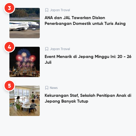
3
Japan Travel
ANA dan JAL Tawarkan Diskon
Penerbangan Domestik untuk Turis Asing
4
Japan Travel
Event Menarik di Jepang Minggu Ini: 20 - 26
Juli
5
News
Kekurangan Staf, Sekolah Penitipan Anak di
Jepang Banyak Tutup