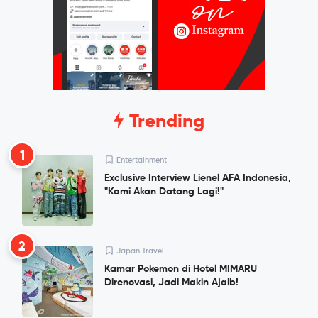
Trending
1
Entertainment
Exclusive Interview Lienel AFA Indonesia,
"Kami Akan Datang Lagi!"
2
Japan Travel
Kamar Pokemon di Hotel MIMARU
Direnovasi, Jadi Makin Ajaib!