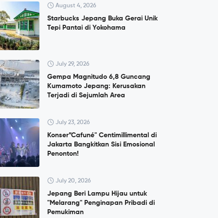
August 4, 2026
Starbucks Jepang Buka Gerai Unik
Tepi Pantai di Yokohama
July 29, 2026
Gempa Magnitudo 6,8 Guncang
Kumamoto Jepang: Kerusakan
Terjadi di Sejumlah Area
July 23, 2026
Konser”Cafuné" Centimillimental di
Jakarta Bangkitkan Sisi Emosional
Penonton!
July 20, 2026
Jepang Beri Lampu Hijau untuk
"Melarang" Penginapan Pribadi di
Pemukiman