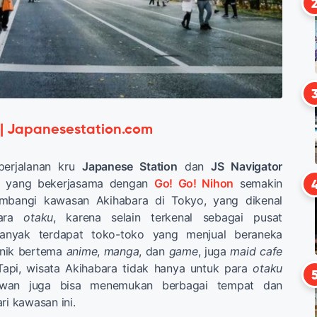
 | Japanesestation.com
perjalanan kru
Japanese Station
dan
JS Navigator
yang bekerjasama dengan
Go! Go! Nihon
semakin
mbangi kawasan Akihabara di Tokyo, yang dikenal
para
otaku
, karena selain terkenal sebagai pusat
 banyak terdapat toko-toko yang menjual beraneka
nik bertema
anime
,
manga
, dan
game
, juga
maid cafe
Tapi, wisata Akihabara tidak hanya untuk para
otaku
tawan juga bisa menemukan berbagai tempat dan
ri kawasan ini.