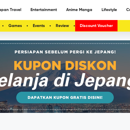
apan Travel
Entertainment
Anime Manga
Lifestyle
C
Games
Events
Review
Discount Voucher