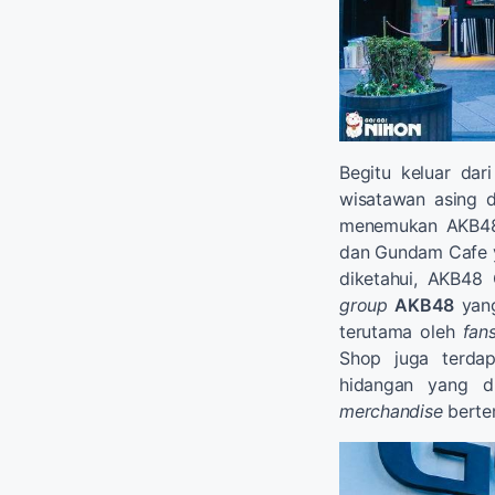
Begitu keluar dar
wisatawan asing d
menemukan AKB48 
dan Gundam Cafe ya
diketahui, AKB48
group
AKB48
yang
terutama oleh
fan
Shop juga terdap
hidangan yang di
merchandise
berte