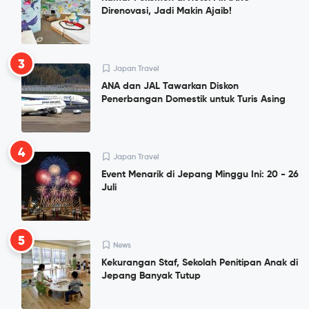
Direnovasi, Jadi Makin Ajaib!
3
Japan Travel
ANA dan JAL Tawarkan Diskon
Penerbangan Domestik untuk Turis Asing
4
Japan Travel
Event Menarik di Jepang Minggu Ini: 20 - 26
Juli
5
News
Kekurangan Staf, Sekolah Penitipan Anak di
Jepang Banyak Tutup