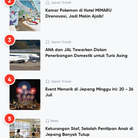
2
Japan Travel
Kamar Pokemon di Hotel MIMARU
Direnovasi, Jadi Makin Ajaib!
3
Japan Travel
ANA dan JAL Tawarkan Diskon
Penerbangan Domestik untuk Turis Asing
4
Japan Travel
Event Menarik di Jepang Minggu Ini: 20 - 26
Juli
5
News
Kekurangan Staf, Sekolah Penitipan Anak di
Jepang Banyak Tutup