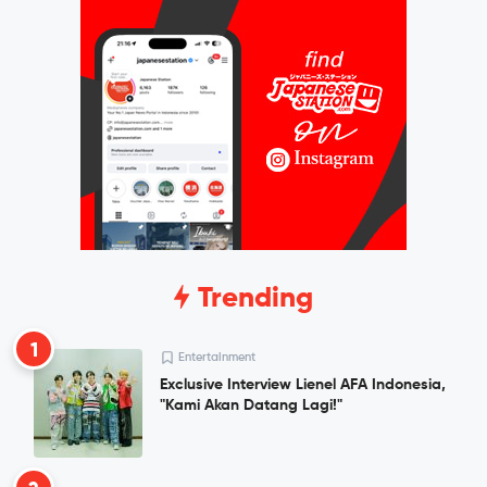
Trending
1
Entertainment
Exclusive Interview Lienel AFA Indonesia,
"Kami Akan Datang Lagi!"