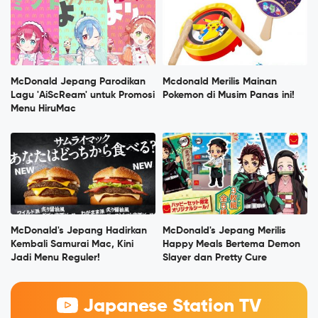
McDonald Jepang Parodikan
Mcdonald Merilis Mainan
Lagu 'AiScReam' untuk Promosi
Pokemon di Musim Panas ini!
Menu HiruMac
McDonald's Jepang Hadirkan
McDonald's Jepang Merilis
Kembali Samurai Mac, Kini
Happy Meals Bertema Demon
Jadi Menu Reguler!
Slayer dan Pretty Cure
Japanese Station TV