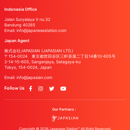
Indonesia Office
Jalan Suryalaya V no.32
Bandung 40265
Email:
info@japanesestation.com
Japan Agent
株式会社JAPASIAN (JAPASIAN LTD.)
〒154-0024 東京都世田谷区三軒茶屋二丁目14番10-605号
2-14-10-605, Sangenjaya, Setagaya-ku
Tokyo, 154-0024, Japan
Email:
info@japasian.com
Follow Us
Our Partners :
Copyright © 2026 Japanese Station™ All Right Reserved.