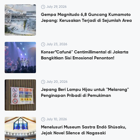
July 29, 2026
Gempa Magnitudo 6,8 Guncang Kumamoto
Jepang: Kerusakan Terjadi di Sejumlah Area
July 23, 2026
Konser”Cafuné" Centimillimental di Jakarta
Bangkitkan Sisi Emosional Penonton!
July 20, 2026
Jepang Beri Lampu Hijau untuk "Melarang"
Penginapan Pribadi di Pemukiman
July 10, 2026
Menelusuri Museum Sastra Endō Shūsaku,
Jejak Novel Silence di Nagasaki