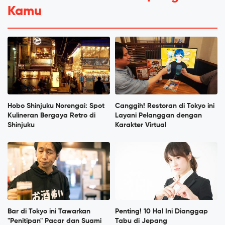
Kamu
Hobo Shinjuku Norengai: Spot
Canggih! Restoran di Tokyo ini
Kulineran Bergaya Retro di
Layani Pelanggan dengan
Shinjuku
Karakter Virtual
Bar di Tokyo ini Tawarkan
Penting! 10 Hal Ini Dianggap
"Penitipan" Pacar dan Suami
Tabu di Jepang