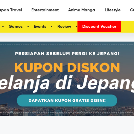
apan Travel
Entertainment
Anime Manga
Lifestyle
C
Games
Events
Review
Discount Voucher