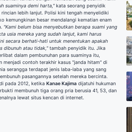
h suaminya demi harta,"
kata seorang penyidik
ncian lebih lanjut. Polisi kini tengah menyelidiki
ako kemungkinan besar mendalangi kematian enam
n.
"Kami belum bisa menyebutkan berapa suami yang
kta usia mereka yang sudah lanjut, kami harus
ini secara berhati-hati untuk menentukan apakah
s dibunuh atau tidak,"
tambah penyidik itu. Jika
terlibat dalam pembunuhan para suaminya itu,
 menjadi contoh terakhir kasus "janda hitam" di
ia serangga terdapat jenis laba-laba yang sang
membunuh pasangannya setelah mereka bercinta.
adi pada 2012, ketika
Kanae Kajima
dijatuhi hukuman
rbukti membunuh tiga orang pria berusia 41, 53, dan
nalnya lewat situs kencan di internet.