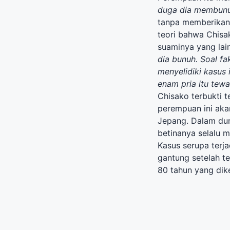
duga dia membunu
tanpa memberikan ri
teori bahwa Chis
suaminya yang lai
dia bunuh. Soal fa
menyelidiki kasus 
enam pria itu tewa
Chisako terbukti 
perempuan ini akan
Jepang. Dalam dun
betinanya selalu 
Kasus serupa terj
gantung setelah te
80 tahun yang dike