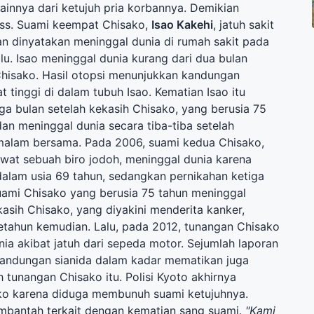
lainnya dari ketujuh pria korbannya. Demikian
ress. Suami keempat Chisako,
Isao Kakehi
, jatuh sakit
dan dinyatakan meninggal dunia di rumah sakit pada
lu. Isao meninggal dunia kurang dari dua bulan
Chisako. Hasil otopsi menunjukkan kandungan
t tinggi di dalam tubuh Isao. Kematian Isao itu
ga bulan setelah kekasih Chisako, yang berusia 75
 dan meninggal dunia secara tiba-tiba setelah
alam bersama. Pada 2006, suami kedua Chisako,
ewat sebuah biro jodoh, meninggal dunia karena
dalam usia 69 tahun, sedangkan pernikahan ketiga
suami Chisako yang berusia 75 tahun meninggal
asih Chisako, yang diyakini menderita kanker,
etahun kemudian. Lalu, pada 2012, tunangan Chisako
ia akibat jatuh dari sepeda motor. Sejumlah laporan
andungan sianida dalam kadar mematikan juga
 tunangan Chisako itu. Polisi Kyoto akhirnya
o karena diduga membunuh suami ketujuhnya.
mbantah terkait dengan kematian sang suami.
"Kami