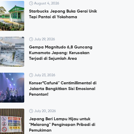
August 4, 2026
Starbucks Jepang Buka Gerai Unik
Tepi Pantai di Yokohama
July 29, 2026
Gempa Magnitudo 6,8 Guncang
Kumamoto Jepang: Kerusakan
Terjadi di Sejumlah Area
July 23, 2026
Konser”Cafuné" Centimillimental di
Jakarta Bangkitkan Sisi Emosional
Penonton!
July 20, 2026
Jepang Beri Lampu Hijau untuk
"Melarang" Penginapan Pribadi di
Pemukiman