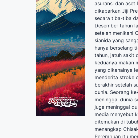
asuransi dan aset 
dikabarkan Jiji P
secara tiba-tiba 
Desember tahun la
setelah menikahi 
sianida yang sanga
hanya berselang ti
tahun, jatuh sakit
keduanya makan m
yang dikenalnya l
menderita stroke 
berakhir setelah 
dunia. Seorang kek
meninggal dunia s
juga meninggal dun
media menyebut k
ditemukan di tubuh
menangkap Chisak
Perempuan itu me