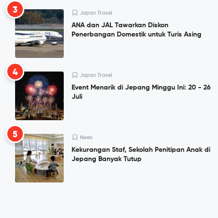
3
Japan Travel
ANA dan JAL Tawarkan Diskon
Penerbangan Domestik untuk Turis Asing
4
Japan Travel
Event Menarik di Jepang Minggu Ini: 20 - 26
Juli
5
News
Kekurangan Staf, Sekolah Penitipan Anak di
Jepang Banyak Tutup