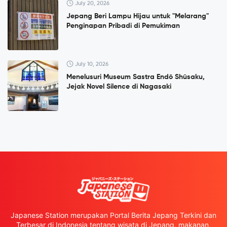
July 20, 2026
Jepang Beri Lampu Hijau untuk "Melarang"
Penginapan Pribadi di Pemukiman
July 10, 2026
Menelusuri Museum Sastra Endō Shūsaku,
Jejak Novel Silence di Nagasaki
Japanese Station merupakan Portal Berita Jepang Terkini dan
Terbesar di Indonesia tentang wisata di Jepang, makanan,