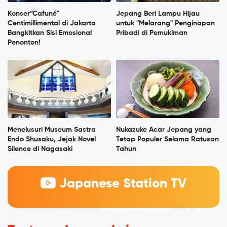
Konser”Cafuné"
Jepang Beri Lampu Hijau
Centimillimental di Jakarta
untuk "Melarang" Penginapan
Bangkitkan Sisi Emosional
Pribadi di Pemukiman
Penonton!
Menelusuri Museum Sastra
Nukazuke Acar Jepang yang
Endō Shūsaku, Jejak Novel
Tetap Populer Selama Ratusan
Silence di Nagasaki
Tahun
Japanese Station TV