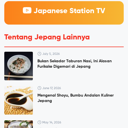
Japanese Station TV
Tentang Jepang Lainnya
July 5, 2026
Bukan Sekadar Taburan Nasi, Ini Alasan
Furikake Digemari di Jepang
June 17, 2026
Mengenal Shoyu, Bumbu Andalan Kuliner
Jepang
May 14, 2026