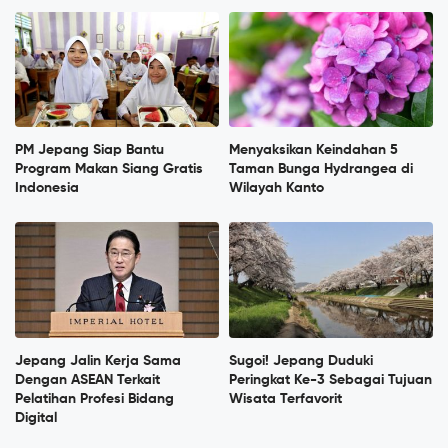
PM Jepang Siap Bantu
Menyaksikan Keindahan 5
Program Makan Siang Gratis
Taman Bunga Hydrangea di
Indonesia
Wilayah Kanto
Jepang Jalin Kerja Sama
Sugoi! Jepang Duduki
Dengan ASEAN Terkait
Peringkat Ke-3 Sebagai Tujuan
Pelatihan Profesi Bidang
Wisata Terfavorit
Digital