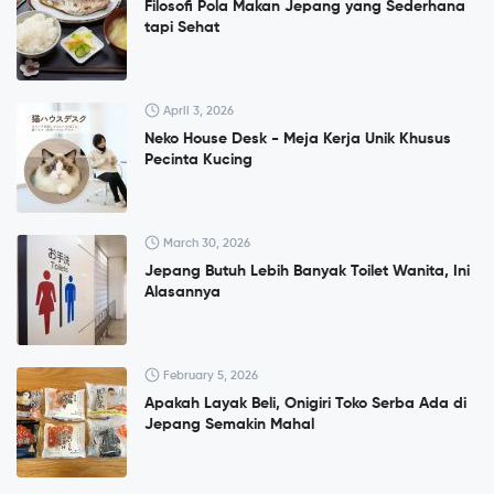
Filosofi Pola Makan Jepang yang Sederhana
tapi Sehat
April 3, 2026
Neko House Desk - Meja Kerja Unik Khusus
Pecinta Kucing
March 30, 2026
Jepang Butuh Lebih Banyak Toilet Wanita, Ini
Alasannya
February 5, 2026
Apakah Layak Beli, Onigiri Toko Serba Ada di
Jepang Semakin Mahal