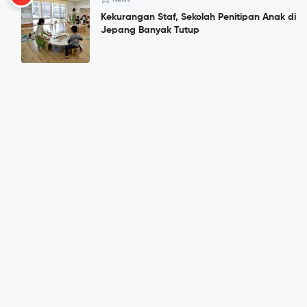
Kekurangan Staf, Sekolah Penitipan Anak di
Jepang Banyak Tutup