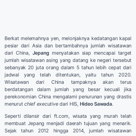
Berkat melemahnya yen, melonjaknya kedatangan kapal
pesiar dari Asia dan bertambahnya jumlah wisatawan
dari China,
Jepang
menyatakan siap mencapai target
jumlah wisatawan asing yang datang ke negeri tersebut
sebanyak 20 juta orang dalam 5 tahun lebih cepat dari
jadwal yang telah ditentukan, yaitu tahun 2020.
Wisatawan dari China tampaknya akan terus
berdatangan dalam jumlah yang besar kecuali jika
perekonomian China mengalami penurunan yang drastis
menurut
chief executive
dari HIS,
Hideo Sawada
.
Seperti dilansir dari ft.com, wisata yang murah telah
membuat Jepang menjadi daerah tujuan yang menarik.
Sejak tahun 2012 hingga 2014, jumlah wisatawan