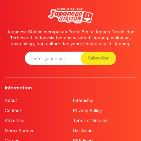
Japanese Station merupakan Portal Berita Jepang Terkini dan
Terbesar di Indonesia tentang wisata di Jepang, makanan,
gaya hidup, pop culture dan yang sedang viral di Jepang.
Subscribe
Information
About
Internship
Contact
Privacy Policy
Advertise
Terms of Service
Media Partner
Disclaimer
Career
RSS Feed