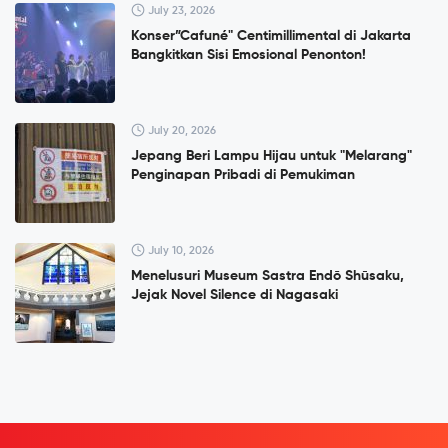
July 23, 2026
Konser”Cafuné" Centimillimental di Jakarta
Bangkitkan Sisi Emosional Penonton!
July 20, 2026
Jepang Beri Lampu Hijau untuk "Melarang"
Penginapan Pribadi di Pemukiman
July 10, 2026
Menelusuri Museum Sastra Endō Shūsaku,
Jejak Novel Silence di Nagasaki