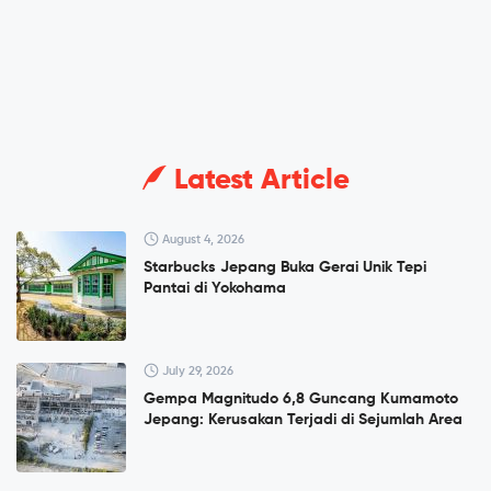
Latest Article
August 4, 2026
Starbucks Jepang Buka Gerai Unik Tepi
Pantai di Yokohama
July 29, 2026
Gempa Magnitudo 6,8 Guncang Kumamoto
Jepang: Kerusakan Terjadi di Sejumlah Area