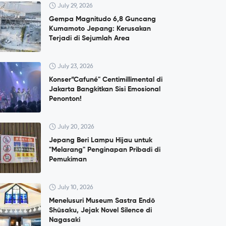
July 29, 2026
Gempa Magnitudo 6,8 Guncang
Kumamoto Jepang: Kerusakan
Terjadi di Sejumlah Area
July 23, 2026
Konser”Cafuné" Centimillimental di
Jakarta Bangkitkan Sisi Emosional
Penonton!
July 20, 2026
Jepang Beri Lampu Hijau untuk
"Melarang" Penginapan Pribadi di
Pemukiman
July 10, 2026
Menelusuri Museum Sastra Endō
Shūsaku, Jejak Novel Silence di
Nagasaki