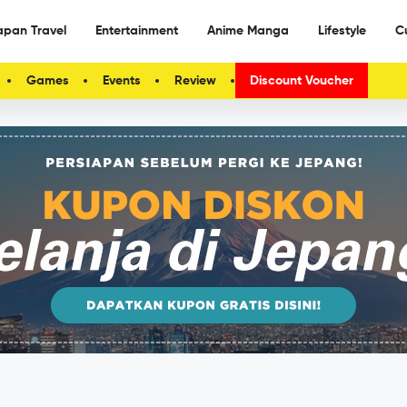
apan Travel
Entertainment
Anime Manga
Lifestyle
C
Games
Events
Review
Discount Voucher