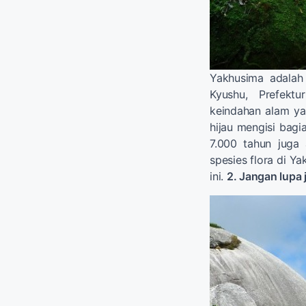
Yakhusima adalah
Kyushu, Prefekt
keindahan alam y
hijau mengisi bagi
7.000 tahun juga 
spesies flora di Ya
ini.
2. Jangan lupa 