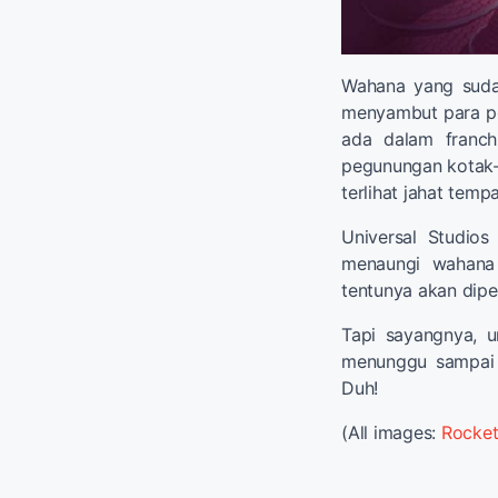
Wahana yang suda
menyambut para pe
ada dalam franc
pegunungan kotak-k
terlihat jahat tem
Universal Studio
menaungi wahana 
tentunya akan dipe
Tapi sayangnya, u
menunggu sampai
Duh!
(All images:
Rocke