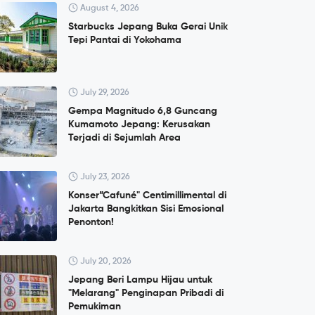
August 4, 2026
Starbucks Jepang Buka Gerai Unik
Tepi Pantai di Yokohama
July 29, 2026
Gempa Magnitudo 6,8 Guncang
Kumamoto Jepang: Kerusakan
Terjadi di Sejumlah Area
July 23, 2026
Konser”Cafuné" Centimillimental di
Jakarta Bangkitkan Sisi Emosional
Penonton!
July 20, 2026
Jepang Beri Lampu Hijau untuk
"Melarang" Penginapan Pribadi di
Pemukiman