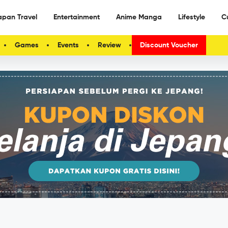
apan Travel
Entertainment
Anime Manga
Lifestyle
C
Games
Events
Review
Discount Voucher