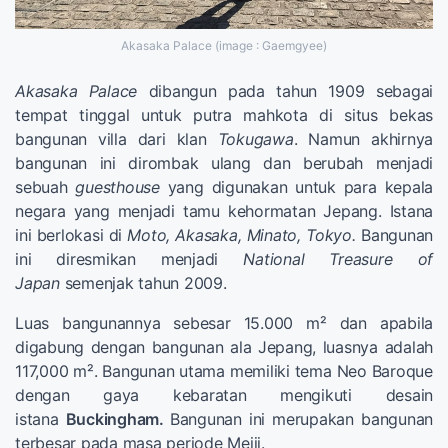
Akasaka Palace (image : Gaemgyee)
Akasaka Palace
dibangun pada tahun 1909 sebagai
tempat tinggal untuk putra mahkota di situs bekas
bangunan villa dari klan
Tokugawa
. Namun akhirnya
bangunan ini dirombak ulang dan berubah menjadi
sebuah
guesthouse
yang digunakan untuk para kepala
negara yang menjadi tamu kehormatan Jepang. Istana
ini berlokasi di
Moto, Akasaka, Minato, Tokyo.
Bangunan
ini diresmikan menjadi
National Treasure of
Japan
semenjak tahun 2009.
Luas bangunannya sebesar 15.000 m² dan apabila
digabung dengan bangunan ala Jepang, luasnya adalah
117,000 m². Bangunan utama memiliki tema Neo Baroque
dengan gaya kebaratan mengikuti desain
istana
Buckingham.
Bangunan ini merupakan bangunan
terbesar pada masa periode Meiji.