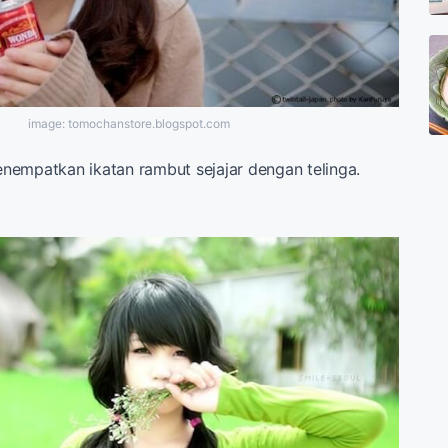
image: tomochanstore.blogspot.com
enempatkan ikatan rambut sejajar dengan telinga.