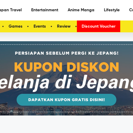
apan Travel
Entertainment
Anime Manga
Lifestyle
C
Games
Events
Review
Discount Voucher