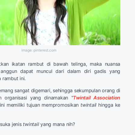
image: pinterest.com
an ikatan rambut di bawah telinga, maka nuansa
anggun dapat muncul dari dalam diri gadis yang
rambut ini.
emang sangat digemari, sehingga sekumpulan orang di
n organisasi yang dinamakan "
Twintail Association
i ini memiliki tujuan mempromosikan
twintail
hingga ke
 suka jenis
twintail
yang mana nih?