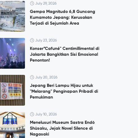
July 29, 2026
Gempa Magnitudo 6,8 Guncang
Kumamoto Jepang: Kerusakan
Terjadi di Sejumlah Area
July 23, 2026
Konser”Cafuné" Centimillimental di
Jakarta Bangkitkan Sisi Emosional
Penonton!
July 20, 2026
Jepang Beri Lampu Hijau untuk
"Melarang" Penginapan Pribadi di
Pemukiman
July 10, 2026
Menelusuri Museum Sastra Endō
Shūsaku, Jejak Novel Silence di
Nagasaki