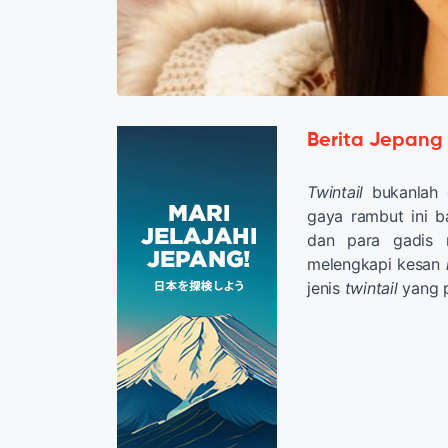
Berita Jepang
Twintail
bukanlah 
gaya rambut ini b
dan para gadis r
melengkapi kesan
jenis
twintail
yang p