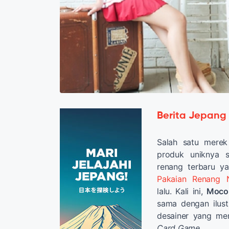
Berita Jepang
Salah satu mere
produk uniknya s
renang terbaru ya
Pakaian Renang N
lalu. Kali ini,
Mocol
sama dengan ilust
desainer yang me
Card Game
.