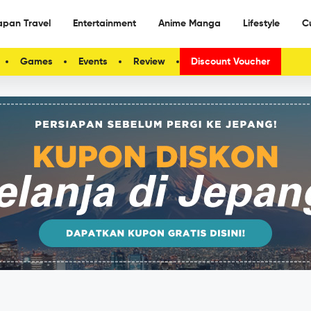
apan Travel
Entertainment
Anime Manga
Lifestyle
C
Games
Events
Review
Discount Voucher