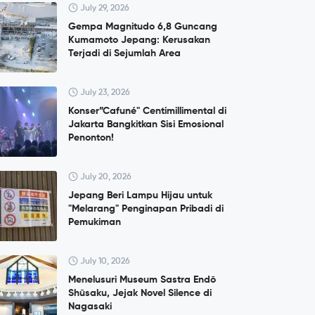
July 29, 2026
Gempa Magnitudo 6,8 Guncang
Kumamoto Jepang: Kerusakan
Terjadi di Sejumlah Area
July 23, 2026
Konser”Cafuné" Centimillimental di
Jakarta Bangkitkan Sisi Emosional
Penonton!
July 20, 2026
Jepang Beri Lampu Hijau untuk
"Melarang" Penginapan Pribadi di
Pemukiman
July 10, 2026
Menelusuri Museum Sastra Endō
Shūsaku, Jejak Novel Silence di
Nagasaki