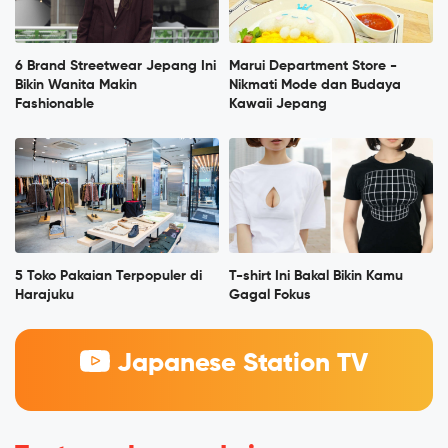
6 Brand Streetwear Jepang Ini
Marui Department Store -
Bikin Wanita Makin
Nikmati Mode dan Budaya
Fashionable
Kawaii Jepang
5 Toko Pakaian Terpopuler di
T-shirt Ini Bakal Bikin Kamu
Harajuku
Gagal Fokus
Japanese Station TV