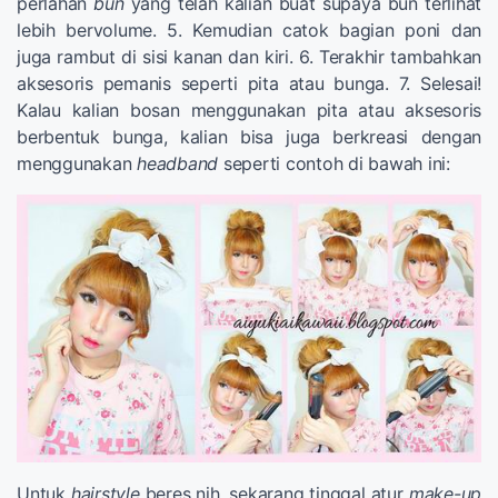
perlahan
bun
yang telah kalian buat supaya bun terlihat
lebih bervolume. 5. Kemudian catok bagian poni dan
juga rambut di sisi kanan dan kiri. 6. Terakhir tambahkan
aksesoris pemanis seperti pita atau bunga. 7. Selesai!
Kalau kalian bosan menggunakan pita atau aksesoris
berbentuk bunga, kalian bisa juga berkreasi dengan
menggunakan
headband
seperti contoh di bawah ini:
Untuk
hairstyle
beres nih, sekarang tinggal atur
make-up