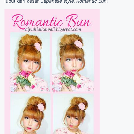
luput dari kesan
Japanese style
.
Romantic Bun
!