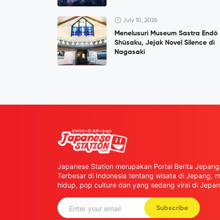
July 10, 2026
Menelusuri Museum Sastra Endō
Shūsaku, Jejak Novel Silence di
Nagasaki
Japanese Station merupakan Portal Berita Jepang 
Terbesar di Indonesia tentang wisata di Jepang,
hidup, pop culture dan yang sedang viral di Jepan
Subscribe