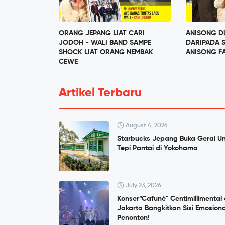
ORANG JEPANG LIAT CARI
ANISONG DU
JODOH - WALI BAND SAMPE
DARIPADA 
SHOCK LIAT ORANG NEMBAK
ANISONG FA
CEWE
Artikel Terbaru
August 4, 2026
Starbucks Jepang Buka Gerai Un
Tepi Pantai di Yokohama
July 23, 2026
Konser”Cafuné" Centimillimental 
Jakarta Bangkitkan Sisi Emosiona
Penonton!