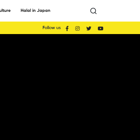
ulture
Halal in Japan
Follow us