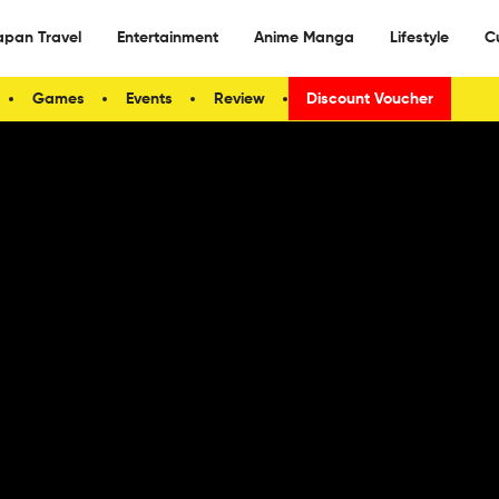
apan Travel
Entertainment
Anime Manga
Lifestyle
C
Games
Events
Review
Discount Voucher