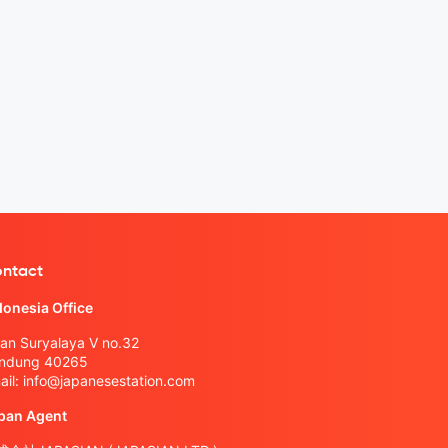
ntact
donesia Office
lan Suryalaya V no.32
ndung 40265
ail:
info@japanesestation.com
pan Agent