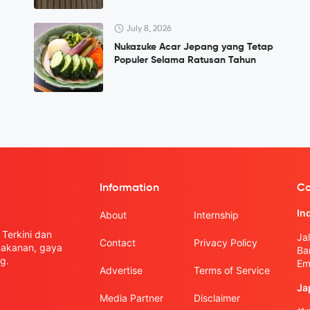
July 8, 2026
Nukazuke Acar Jepang yang Tetap
Populer Selama Ratusan Tahun
Information
Co
In
About
Internship
Terkini dan
Ja
Contact
Privacy Policy
 makanan, gaya
Ba
g.
Em
Advertise
Terms of Service
Ja
Media Partner
Disclaimer