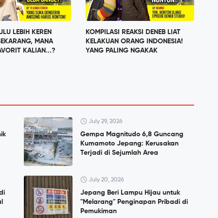
LU LEBIH KEREN
KOMPILASI REAKSI DENEB LIAT
SEKARANG, MANA
KELAKUAN ORANG INDONESIA!
VORIT KALIAN...?
YANG PALING NGAKAK
July 29, 2026
ik
Gempa Magnitudo 6,8 Guncang
Kumamoto Jepang: Kerusakan
Terjadi di Sejumlah Area
July 20, 2026
di
Jepang Beri Lampu Hijau untuk
l
"Melarang" Penginapan Pribadi di
Pemukiman