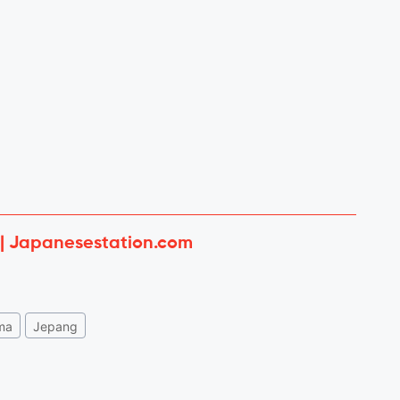
 | Japanesestation.com
ma
Jepang