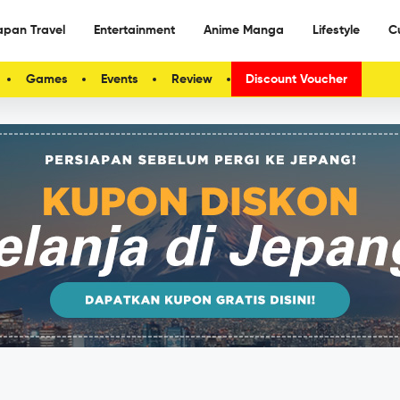
apan Travel
Entertainment
Anime Manga
Lifestyle
C
Games
Events
Review
Discount Voucher