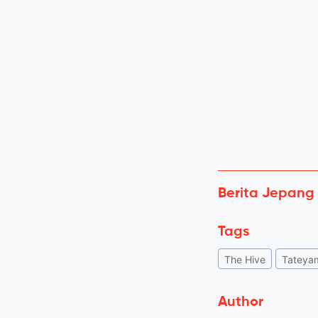
Berita Jepang
Tags
The Hive
Tateya
Author