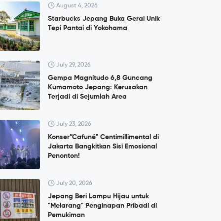
August 4, 2026
Starbucks Jepang Buka Gerai Unik
Tepi Pantai di Yokohama
July 29, 2026
Gempa Magnitudo 6,8 Guncang
Kumamoto Jepang: Kerusakan
Terjadi di Sejumlah Area
July 23, 2026
Konser”Cafuné" Centimillimental di
Jakarta Bangkitkan Sisi Emosional
Penonton!
July 20, 2026
Jepang Beri Lampu Hijau untuk
"Melarang" Penginapan Pribadi di
Pemukiman