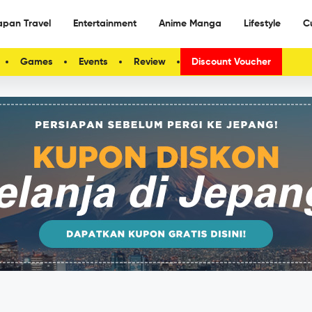
apan Travel
Entertainment
Anime Manga
Lifestyle
C
Games
Events
Review
Discount Voucher