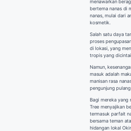
menawarkan beragam
bertema nanas di 
nanas, mulai dari 
kosmetik.
Salah satu daya ta
proses pengupasan
di lokasi, yang me
tropis yang dicintai 
Namun, kesenangan 
masuk adalah maka
manisan rasa nana
pengunjung pulang
Bagi mereka yang m
Tree menyajikan be
termasuk parfait n
bersama teman atau
hidangan lokal Oki