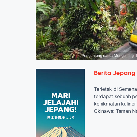
Pengunjung dapat Mengelilingi 
Berita Jepang
Terletak di Semen
terdapat sebuah p
kenikmatan kuliner 
Okinawa: Taman N