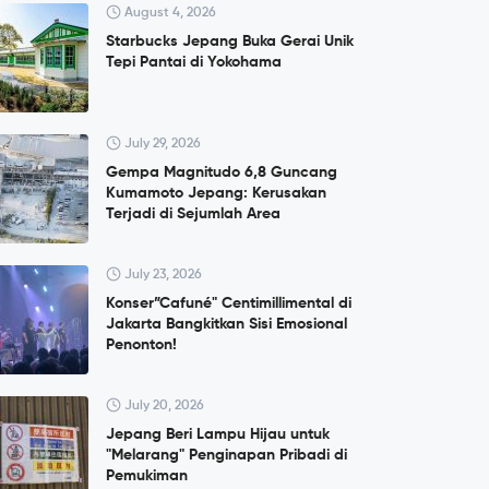
August 4, 2026
Starbucks Jepang Buka Gerai Unik
Tepi Pantai di Yokohama
July 29, 2026
Gempa Magnitudo 6,8 Guncang
Kumamoto Jepang: Kerusakan
Terjadi di Sejumlah Area
July 23, 2026
Konser”Cafuné" Centimillimental di
Jakarta Bangkitkan Sisi Emosional
Penonton!
July 20, 2026
Jepang Beri Lampu Hijau untuk
"Melarang" Penginapan Pribadi di
Pemukiman