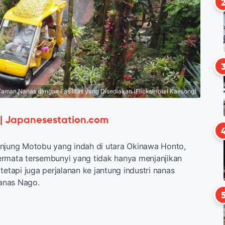
Taman Nanas dengan Fasilitas yang Disediakan (Flickr/Hotel Kaesong)
 | Japanesestation.com
anjung Motobu yang indah di utara Okinawa Honto,
ermata tersembunyi yang tidak hanya menjanjikan
tetapi juga perjalanan ke jantung industri nanas
anas Nago.