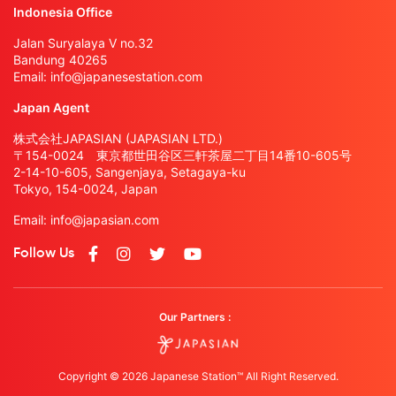
Indonesia Office
Jalan Suryalaya V no.32
Bandung 40265
Email:
info@japanesestation.com
Japan Agent
株式会社JAPASIAN (JAPASIAN LTD.)
〒154-0024 東京都世田谷区三軒茶屋二丁目14番10-605号
2-14-10-605, Sangenjaya, Setagaya-ku
Tokyo, 154-0024, Japan
Email:
info@japasian.com
Follow Us
Our Partners :
Copyright © 2026 Japanese Station™ All Right Reserved.