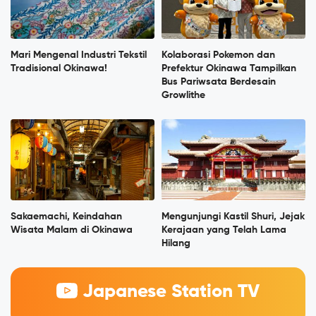
Mari Mengenal Industri Tekstil
Kolaborasi Pokemon dan
Tradisional Okinawa!
Prefektur Okinawa Tampilkan
Bus Pariwsata Berdesain
Growlithe
Sakaemachi, Keindahan
Mengunjungi Kastil Shuri, Jejak
Wisata Malam di Okinawa
Kerajaan yang Telah Lama
Hilang
Japanese Station TV