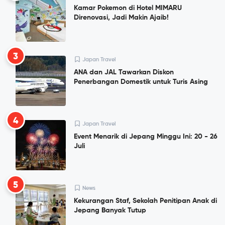
Kamar Pokemon di Hotel MIMARU
Direnovasi, Jadi Makin Ajaib!
3
Japan Travel
ANA dan JAL Tawarkan Diskon
Penerbangan Domestik untuk Turis Asing
4
Japan Travel
Event Menarik di Jepang Minggu Ini: 20 - 26
Juli
5
News
Kekurangan Staf, Sekolah Penitipan Anak di
Jepang Banyak Tutup