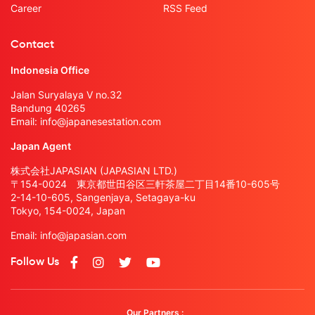
Career
RSS Feed
Contact
Indonesia Office
Jalan Suryalaya V no.32
Bandung 40265
Email:
info@japanesestation.com
Japan Agent
株式会社JAPASIAN (JAPASIAN LTD.)
〒154-0024 東京都世田谷区三軒茶屋二丁目14番10-605号
2-14-10-605, Sangenjaya, Setagaya-ku
Tokyo, 154-0024, Japan
Email:
info@japasian.com
Follow Us
Our Partners :