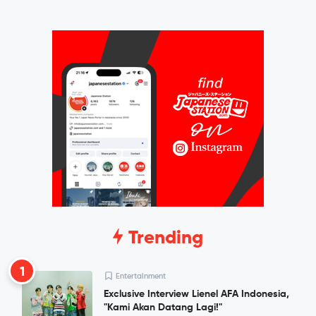
Trending
1
Entertainment
Exclusive Interview Lienel AFA Indonesia,
"Kami Akan Datang Lagi!"