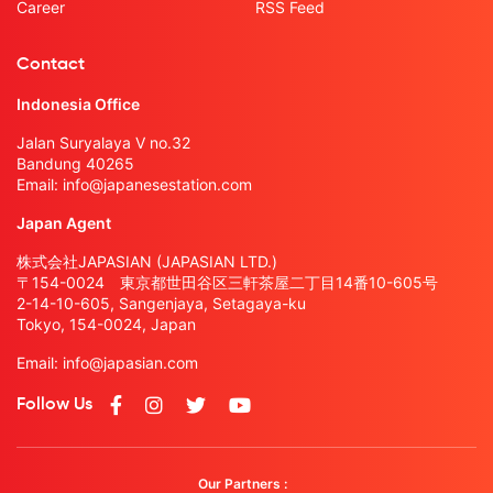
Career
RSS Feed
Contact
Indonesia Office
Jalan Suryalaya V no.32
Bandung 40265
Email:
info@japanesestation.com
Japan Agent
株式会社JAPASIAN (JAPASIAN LTD.)
〒154-0024 東京都世田谷区三軒茶屋二丁目14番10-605号
2-14-10-605, Sangenjaya, Setagaya-ku
Tokyo, 154-0024, Japan
Email:
info@japasian.com
Follow Us
Our Partners :