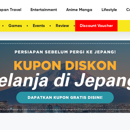
apan Travel
Entertainment
Anime Manga
Lifestyle
C
Games
Events
Review
Discount Voucher