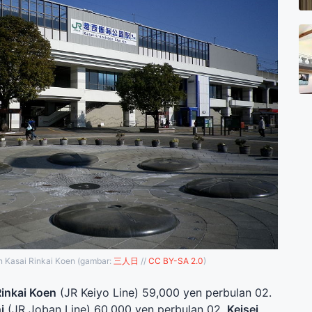
n Kasai Rinkai Koen (gambar:
三人日
//
CC BY-SA 2.0
)
Rinkai Koen
(JR Keiyo Line) 59,000 yen perbulan 02.
i
(JR Joban Line) 60,000 yen perbulan 02.
Keisei