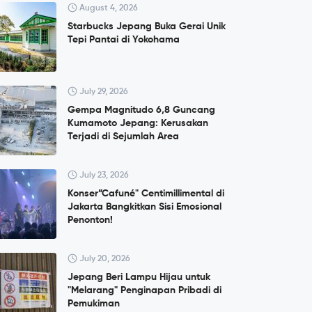
August 4, 2026
Starbucks Jepang Buka Gerai Unik
Tepi Pantai di Yokohama
July 29, 2026
Gempa Magnitudo 6,8 Guncang
Kumamoto Jepang: Kerusakan
Terjadi di Sejumlah Area
July 23, 2026
Konser”Cafuné" Centimillimental di
Jakarta Bangkitkan Sisi Emosional
Penonton!
July 20, 2026
Jepang Beri Lampu Hijau untuk
"Melarang" Penginapan Pribadi di
Pemukiman