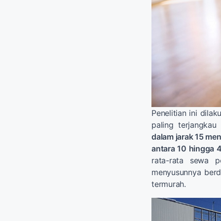
Penelitian ini di
paling terjangka
dalam jarak 15 meni
antara 10 hingga 
rata-rata sewa p
menyusunnya berdas
termurah.