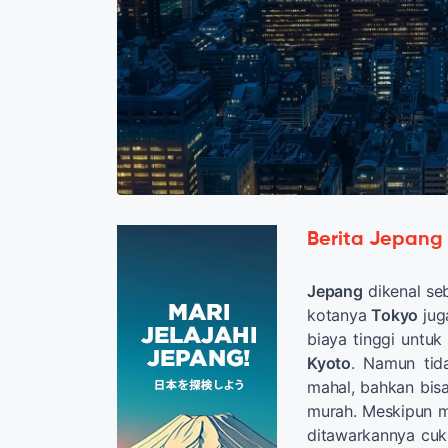
Berita Jepang
Jepang
dikenal seb
kotanya
Tokyo
jug
biaya tinggi untuk
Kyoto
. Namun tid
mahal, bahkan bi
murah. Meskipun m
ditawarkannya cuku