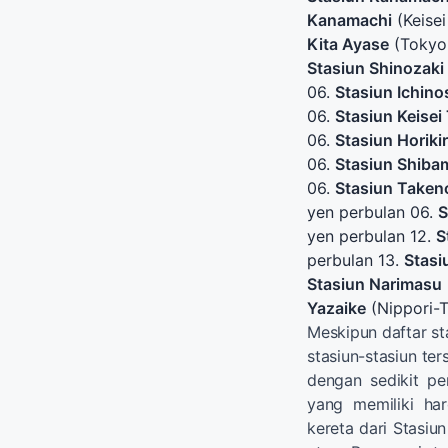
Kanamachi
(Keise
Kita Ayase
(Tokyo 
Stasiun Shinozaki
06.
Stasiun Ichino
06.
Stasiun Keisei 
06.
Stasiun Horiki
06.
Stasiun Shiba
06.
Stasiun Taken
yen perbulan 06.
S
yen perbulan 12.
S
perbulan 13.
Stasi
Stasiun Narimasu
Yazaike
(Nippori-T
Meskipun daftar st
stasiun-stasiun te
dengan sedikit pe
yang memiliki ha
kereta dari Stasiu