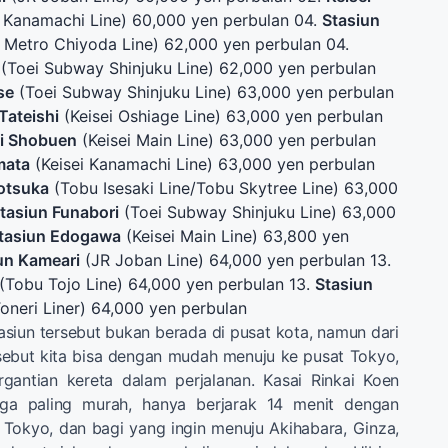
i Kanamachi Line) 60,000 yen perbulan 04.
Stasiun
Metro Chiyoda Line) 62,000 yen perbulan 04.
(Toei Subway Shinjuku Line) 62,000 yen perbulan
se
(Toei Subway Shinjuku Line) 63,000 yen perbulan
Tateishi
(Keisei Oshiage Line) 63,000 yen perbulan
ri Shobuen
(Keisei Main Line) 63,000 yen perbulan
mata
(Keisei Kanamachi Line) 63,000 yen perbulan
otsuka
(Tobu Isesaki Line/Tobu Skytree Line) 63,000
tasiun Funabori
(Toei Subway Shinjuku Line) 63,000
tasiun Edogawa
(Keisei Main Line) 63,800 yen
un Kameari
(JR Joban Line) 64,000 yen perbulan 13.
(Tobu Tojo Line) 64,000 yen perbulan 13.
Stasiun
oneri Liner) 64,000 yen perbulan
asiun tersebut bukan berada di pusat kota, namun dari
rsebut kita bisa dengan mudah menuju ke pusat Tokyo,
rgantian kereta dalam perjalanan. Kasai Rinkai Koen
rga paling murah, hanya berjarak 14 menit dengan
n Tokyo, dan bagi yang ingin menuju Akihabara, Ginza,