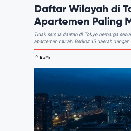
Daftar Wilayah di 
Apartemen Paling 
Tidak semua daerah di Tokyo berharga sew
apartemen murah. Berikut 15 daerah dengan 
BaMz