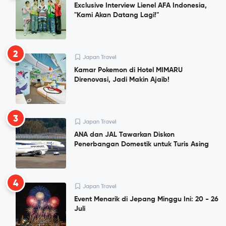
Exclusive Interview Lienel AFA Indonesia,
"Kami Akan Datang Lagi!"
2
Japan Travel
Kamar Pokemon di Hotel MIMARU
Direnovasi, Jadi Makin Ajaib!
3
Japan Travel
ANA dan JAL Tawarkan Diskon
Penerbangan Domestik untuk Turis Asing
4
Japan Travel
Event Menarik di Jepang Minggu Ini: 20 - 26
Juli