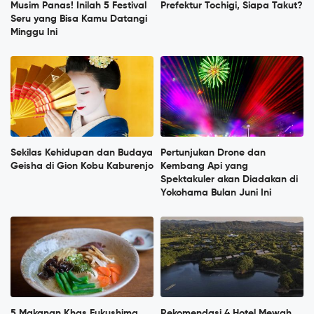
Musim Panas! Inilah 5 Festival
Prefektur Tochigi, Siapa Takut?
Seru yang Bisa Kamu Datangi
Minggu Ini
Sekilas Kehidupan dan Budaya
Pertunjukan Drone dan
Geisha di Gion Kobu Kaburenjo
Kembang Api yang
Spektakuler akan Diadakan di
Yokohama Bulan Juni Ini
5 Makanan Khas Fukushima
Rekomendasi 4 Hotel Mewah