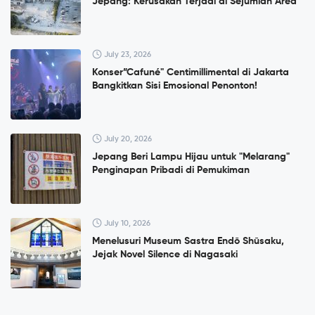
Jepang: Kerusakan Terjadi di Sejumlah Area
July 23, 2026
Konser”Cafuné" Centimillimental di Jakarta
Bangkitkan Sisi Emosional Penonton!
July 20, 2026
Jepang Beri Lampu Hijau untuk "Melarang"
Penginapan Pribadi di Pemukiman
July 10, 2026
Menelusuri Museum Sastra Endō Shūsaku,
Jejak Novel Silence di Nagasaki