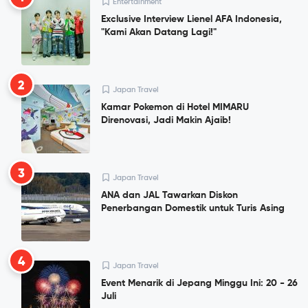
Entertainment
Exclusive Interview Lienel AFA Indonesia,
"Kami Akan Datang Lagi!"
2
Japan Travel
Kamar Pokemon di Hotel MIMARU
Direnovasi, Jadi Makin Ajaib!
3
Japan Travel
ANA dan JAL Tawarkan Diskon
Penerbangan Domestik untuk Turis Asing
4
Japan Travel
Event Menarik di Jepang Minggu Ini: 20 - 26
Juli