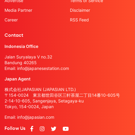
Advertise
Terms of Service
Media Partner
Disclaimer
Career
RSS Feed
Contact
Indonesia Office
Jalan Suryalaya V no.32
Bandung 40265
Email:
info@japanesestation.com
Japan Agent
株式会社JAPASIAN (JAPASIAN LTD.)
〒154-0024 東京都世田谷区三軒茶屋二丁目14番10-605号
2-14-10-605, Sangenjaya, Setagaya-ku
Tokyo, 154-0024, Japan
Email:
info@japasian.com
Follow Us