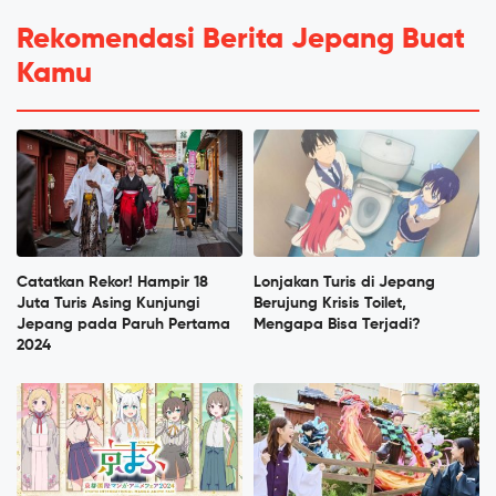
Rekomendasi Berita Jepang Buat
Kamu
Catatkan Rekor! Hampir 18
Lonjakan Turis di Jepang
Juta Turis Asing Kunjungi
Berujung Krisis Toilet,
Jepang pada Paruh Pertama
Mengapa Bisa Terjadi?
2024