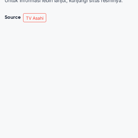
Untuk informasi lebih lanjut, kunjungi situs resminya.
Source
TV Asahi