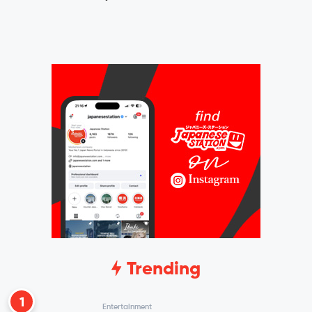
Trending
1
Entertainment