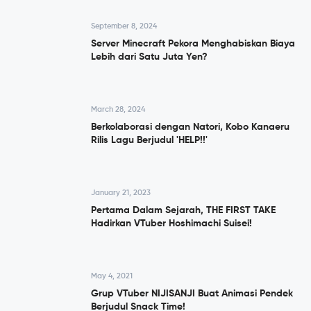
September 8, 2024
Server Minecraft Pekora Menghabiskan Biaya
Lebih dari Satu Juta Yen?
March 28, 2024
Berkolaborasi dengan Natori, Kobo Kanaeru
Rilis Lagu Berjudul 'HELP!!'
January 21, 2023
Pertama Dalam Sejarah, THE FIRST TAKE
Hadirkan VTuber Hoshimachi Suisei!
May 4, 2021
Grup VTuber NIJISANJI Buat Animasi Pendek
Berjudul Snack Time!