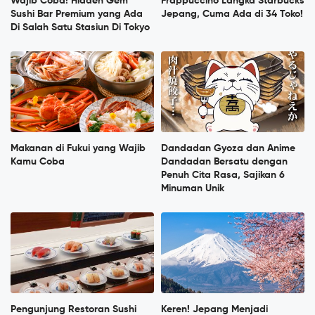
Wajib Coba! Hidden Gem
Frappuccino Langka Starbucks
Sushi Bar Premium yang Ada
Jepang, Cuma Ada di 34 Toko!
Di Salah Satu Stasiun Di Tokyo
Makanan di Fukui yang Wajib
Dandadan Gyoza dan Anime
Kamu Coba
Dandadan Bersatu dengan
Penuh Cita Rasa, Sajikan 6
Minuman Unik
Pengunjung Restoran Sushi
Keren! Jepang Menjadi