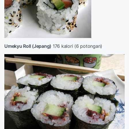
Umekyu Roll (Jepang)
176 kalori (6 potongan)