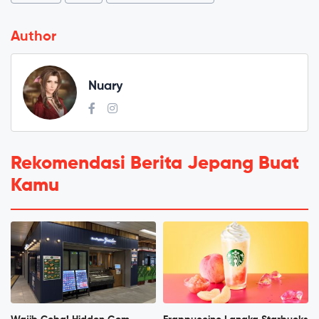
Author
Nuary
Rekomendasi Berita Jepang Buat
Kamu