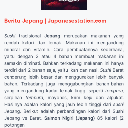
Berita Jepang | Japanesestation.com
Sushi
tradisional
Jepang
merupakan makanan yang
rendah kalori dan lemak. Makanan ini mengandung
mineral dan vitamin. Cara pembuatannya sederhana,
yaitu dengan 3 atau 4 bahan membuat makanan ini
semakin diminati. Bahkan terkadang makanan ini hanya
terdiri dari 2 bahan saja, yaitu ikan dan nasi.
Sushi
Barat
cenderung lebih besar dan menggunakan lebih banyak
bahan. Terkadang juga menggabungkan bahan-bahan
yang mengandung kadar lemak tinggi seperti
tempura
,
serpihan
tempura
, mayones, krim keju dan alpukat.
Hasilnya adalah kalori yang jauh lebih tinggi dari
sushi
Jepang. Berikut adalah perbandingan kalori dari Sushi
Jepang vs Barat.
Salmon Nigiri (Jepang)
85 kalori (2
potongan