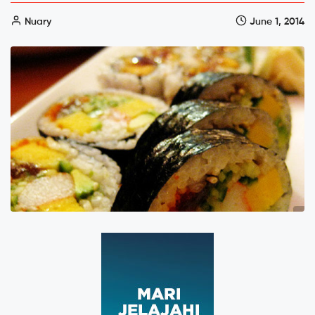
Nuary
June 1, 2014