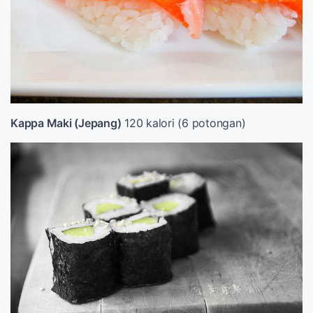
Kappa Maki (Jepang)
120 kalori (6 potongan)