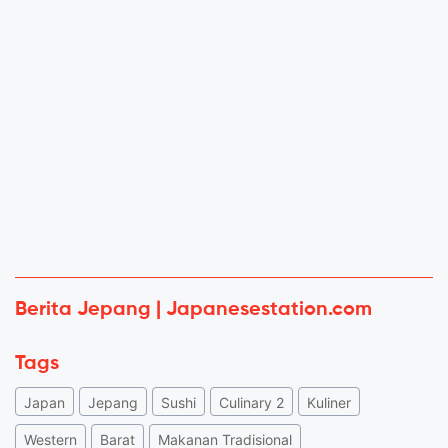
Berita Jepang | Japanesestation.com
Tags
Japan
Jepang
Sushi
Culinary 2
Kuliner
Western
Barat
Makanan Tradisional