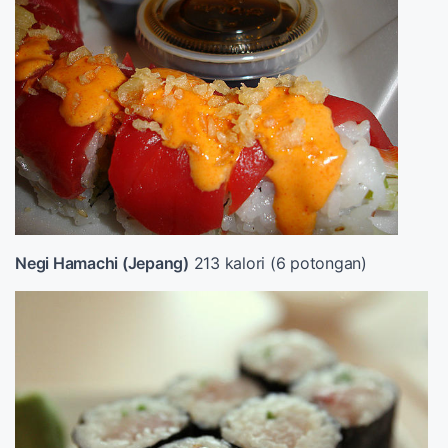
Negi Hamachi (Jepang)
213 kalori (6 potongan)