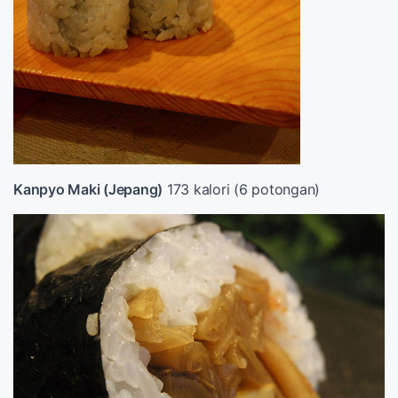
Kanpyo Maki (Jepang)
173 kalori (6 potongan)