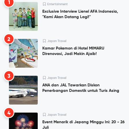
1
Entertainment
Exclusive Interview Lienel AFA Indonesia,
"Kami Akan Datang Lagi!"
2
Japan Travel
Kamar Pokemon di Hotel MIMARU
Direnovasi, Jadi Makin Ajaib!
3
Japan Travel
ANA dan JAL Tawarkan Diskon
Penerbangan Domestik untuk Turis Asing
4
Japan Travel
Event Menarik di Jepang Minggu Ini: 20 - 26
Juli